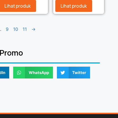
Lihat produk
Lihat produk
…
9
10
11
→
 Promo
dIn
WhatsApp
Twitter