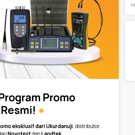
H
– Program Promo
r Resmi!
omo eksklusif dari Ukurdanuji
, distributor
dari
Novotest
dan
Landtek
.