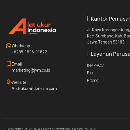
Kantor Pemasa
Jl. Raya Karanggintung,
Kec. Sumbang, Kab. B
Jawa Tengah 53183
Whatsapp :
+6285-1596-91822
Layanan Perus
Email :
INAPROC
marketing@jvm.co.id
Blog
Promo
Website :
Alat-ukur-indonesia.com
Copyright 2026 © All rights Reserved. Design by JVM