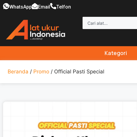
WhatsApp
Email
Telfon
Kategori
Beranda
/
Promo
/ Official Pasti Special