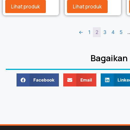
Lihat produk
Lihat produk
←
1
2
3
4
5
Bagaikan
Facebook
Email
Linke