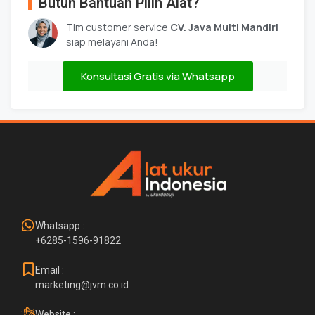
Butuh Bantuan Pilih Alat?
Tim customer service
CV. Java Multi Mandiri
siap melayani Anda!
Konsultasi Gratis via Whatsapp
Whatsapp :
+6285-1596-91822
Email :
marketing@jvm.co.id
Website :