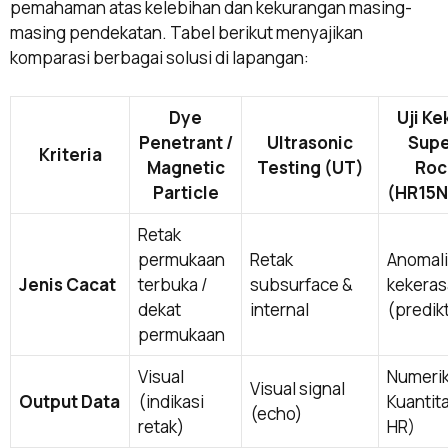
pemahaman atas kelebihan dan kekurangan masing-
masing pendekatan. Tabel berikut menyajikan
komparasi berbagai solusi di lapangan:
Dye
Uji K
Penetrant /
Ultrasonic
Supe
Kriteria
Magnetic
Testing (UT)
Roc
Particle
(HR15N
Retak
permukaan
Retak
Anomali
Jenis Cacat
terbuka /
subsurface &
kekera
dekat
internal
(predikt
permukaan
Visual
Numerik
Visual signal
Output Data
(indikasi
Kuantitat
(echo)
retak)
HR)