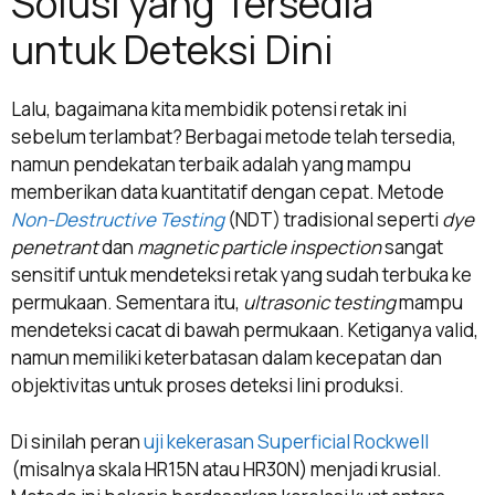
Solusi yang Tersedia
untuk Deteksi Dini
Lalu, bagaimana kita membidik potensi retak ini
sebelum terlambat? Berbagai metode telah tersedia,
namun pendekatan terbaik adalah yang mampu
memberikan data kuantitatif dengan cepat. Metode
Non-Destructive Testing
(NDT) tradisional seperti
dye
penetrant
dan
magnetic particle inspection
sangat
sensitif untuk mendeteksi retak yang sudah terbuka ke
permukaan. Sementara itu,
ultrasonic testing
mampu
mendeteksi cacat di bawah permukaan. Ketiganya valid,
namun memiliki keterbatasan dalam kecepatan dan
objektivitas untuk proses deteksi lini produksi.
Di sinilah peran
uji kekerasan Superficial Rockwell
(misalnya skala HR15N atau HR30N) menjadi krusial.