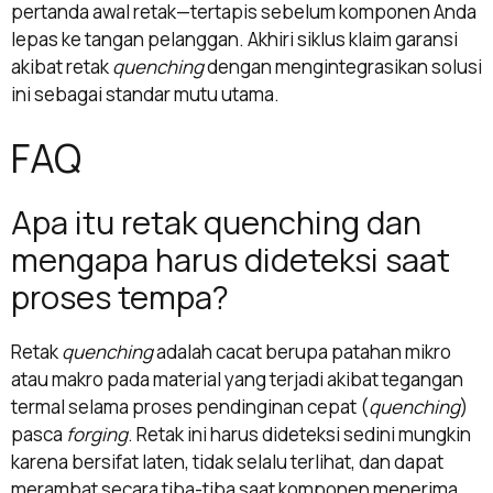
pertanda awal retak—tertapis sebelum komponen Anda
lepas ke tangan pelanggan. Akhiri siklus klaim garansi
akibat retak
quenching
dengan mengintegrasikan solusi
ini sebagai standar mutu utama.
FAQ
Apa itu retak quenching dan
mengapa harus dideteksi saat
proses tempa?
Retak
quenching
adalah cacat berupa patahan mikro
atau makro pada material yang terjadi akibat tegangan
termal selama proses pendinginan cepat (
quenching
)
pasca
forging
. Retak ini harus dideteksi sedini mungkin
karena bersifat laten, tidak selalu terlihat, dan dapat
merambat secara tiba-tiba saat komponen menerima