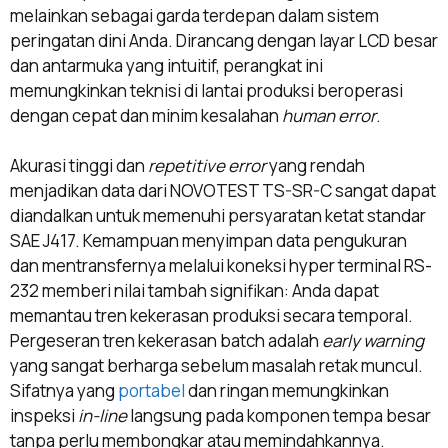
melainkan sebagai garda terdepan dalam sistem
peringatan dini Anda. Dirancang dengan layar LCD besar
dan antarmuka yang intuitif, perangkat ini
memungkinkan teknisi di lantai produksi beroperasi
dengan cepat dan minim kesalahan
human error
.
Akurasi tinggi dan
repetitive error
yang rendah
menjadikan data dari NOVOTEST TS-SR-C sangat dapat
diandalkan untuk memenuhi persyaratan ketat standar
SAE J417. Kemampuan menyimpan data pengukuran
dan mentransfernya melalui koneksi hyper terminal RS-
232 memberi nilai tambah signifikan: Anda dapat
memantau tren kekerasan produksi secara temporal.
Pergeseran tren kekerasan batch adalah
early warning
yang sangat berharga sebelum masalah retak muncul.
Sifatnya yang
portabel
dan ringan memungkinkan
inspeksi
in-line
langsung pada komponen tempa besar
tanpa perlu membongkar atau memindahkannya.