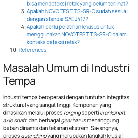
bisa mendeteksi retak yang belum terlihat?
Apakah NOVOTEST TS-SR-C sudah sesuai
dengan standar SAE J417?
Apakah perlu pelatihan khusus untuk
menggunakan NOVOTEST TS-SR-C dalam
konteks deteksi retak?
References
Masalah Umum di Industri
Tempa
Industri tempa beroperasi dengan tuntutan integritas
struktural yang sangat tinggi. Komponen yang
dihasilkan melalui proses
forging
seperti
crankshaft
,
axle shaft
, dan berbagai
gear
harus menanggung
beban dinamis dan tekanan ekstrem. Sayangnya,
proses
quenching
yang merupakan langkah krusial