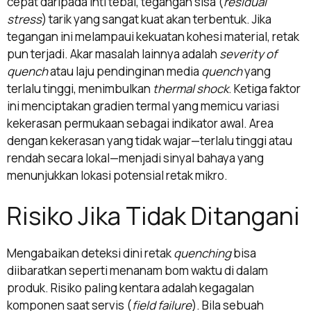
cepat daripada inti tebal, tegangan sisa (
residual
stress
) tarik yang sangat kuat akan terbentuk. Jika
tegangan ini melampaui kekuatan kohesi material, retak
pun terjadi. Akar masalah lainnya adalah
severity of
quench
atau laju pendinginan media
quench
yang
terlalu tinggi, menimbulkan
thermal shock
. Ketiga faktor
ini menciptakan gradien termal yang memicu variasi
kekerasan permukaan sebagai indikator awal. Area
dengan kekerasan yang tidak wajar—terlalu tinggi atau
rendah secara lokal—menjadi sinyal bahaya yang
menunjukkan lokasi potensial retak mikro.
Risiko Jika Tidak Ditangani
Mengabaikan deteksi dini retak
quenching
bisa
diibaratkan seperti menanam bom waktu di dalam
produk. Risiko paling kentara adalah kegagalan
komponen saat servis (
field failure
). Bila sebuah