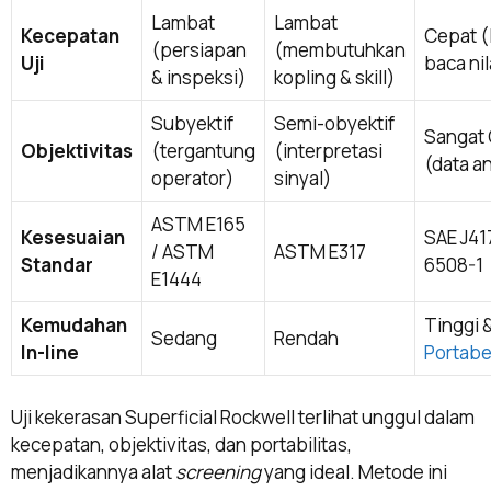
Lambat
Lambat
Kecepatan
Cepat 
(persiapan
(membutuhkan
Uji
baca nil
& inspeksi)
kopling & skill)
Subyektif
Semi-obyektif
Sangat 
Objektivitas
(tergantung
(interpretasi
(data a
operator)
sinyal)
ASTM E165
Kesesuaian
SAE J41
/ ASTM
ASTM E317
Standar
6508-1
E1444
Kemudahan
Tinggi 
Sedang
Rendah
In-line
Portabe
Uji kekerasan Superficial Rockwell terlihat unggul dalam
kecepatan, objektivitas, dan portabilitas,
menjadikannya alat
screening
yang ideal. Metode ini