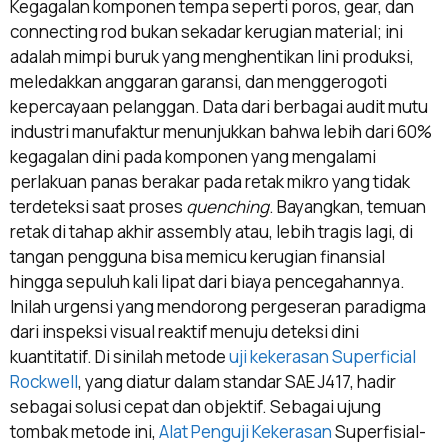
Kegagalan komponen tempa seperti poros, gear, dan
connecting rod bukan sekadar kerugian material; ini
adalah mimpi buruk yang menghentikan lini produksi,
meledakkan anggaran garansi, dan menggerogoti
kepercayaan pelanggan. Data dari berbagai audit mutu
industri manufaktur menunjukkan bahwa lebih dari 60%
kegagalan dini pada komponen yang mengalami
perlakuan panas berakar pada retak mikro yang tidak
terdeteksi saat proses
quenching
. Bayangkan, temuan
retak di tahap akhir assembly atau, lebih tragis lagi, di
tangan pengguna bisa memicu kerugian finansial
hingga sepuluh kali lipat dari biaya pencegahannya.
Inilah urgensi yang mendorong pergeseran paradigma
dari inspeksi visual reaktif menuju deteksi dini
kuantitatif. Di sinilah metode
uji kekerasan Superficial
Rockwell
, yang diatur dalam standar SAE J417, hadir
sebagai solusi cepat dan objektif. Sebagai ujung
tombak metode ini,
Alat Penguji Kekerasan
Superfisial-