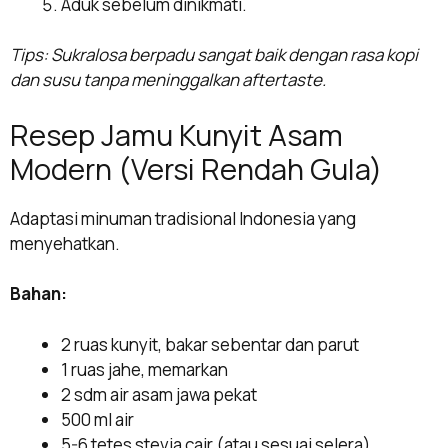
Aduk sebelum dinikmati.
Tips: Sukralosa berpadu sangat baik dengan rasa kopi
dan susu tanpa meninggalkan aftertaste.
Resep Jamu Kunyit Asam
Modern (Versi Rendah Gula)
Adaptasi minuman tradisional Indonesia yang
menyehatkan.
Bahan:
2 ruas kunyit, bakar sebentar dan parut
1 ruas jahe, memarkan
2 sdm air asam jawa pekat
500 ml air
5-6 tetes stevia cair (atau sesuai selera)