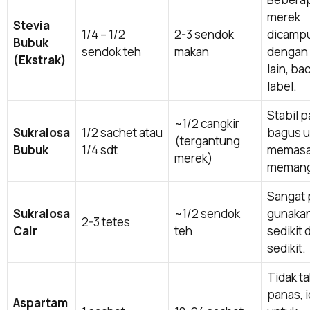
merek
Stevia
1/4 – 1/2
2-3 sendok
dicamp
Bubuk
sendok teh
makan
dengan
(Ekstrak)
lain, ba
label.
Stabil p
~1/2 cangkir
Sukralosa
1/2 sachet atau
bagus u
(tergantung
Bubuk
1/4 sdt
memasa
merek)
memang
Sangat 
Sukralosa
~1/2 sendok
gunaka
2-3 tetes
Cair
teh
sedikit 
sedikit.
Tidak t
panas, i
Aspartam