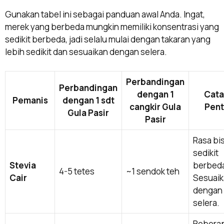
Gunakan tabel ini sebagai panduan awal Anda. Ingat,
merek yang berbeda mungkin memiliki konsentrasi yang
sedikit berbeda, jadi selalu mulai dengan takaran yang
lebih sedikit dan sesuaikan dengan selera.
Perbandingan
Perbandingan
dengan 1
Cata
Pemanis
dengan 1 sdt
cangkir Gula
Pent
Gula Pasir
Pasir
Rasa bi
sedikit
Stevia
berbed
4-5 tetes
~1 sendok teh
Cair
Sesuai
dengan
selera.
Bebera