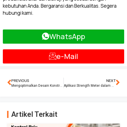
kebutuhan Anda. Bergaransi dan Berkualitas. Segera
hubungi kami.
WhatsApp
e-Mail
PREVIOUS
NEXT
Mengoptimalkan Desain Konstruksi dengan Pengujian Kekuatan Beton
Aplikasi Strength Meter dalam Pengujian Non-Destruktif Beton
Artikel Terkait