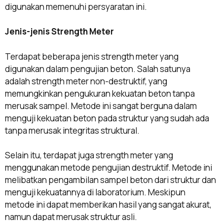
digunakan memenuhi persyaratan ini.
Jenis-jenis Strength Meter
Terdapat beberapa jenis strength meter yang
digunakan dalam pengujian beton. Salah satunya
adalah strength meter non-destruktif, yang
memungkinkan pengukuran kekuatan beton tanpa
merusak sampel. Metode ini sangat berguna dalam
menguji kekuatan beton pada struktur yang sudah ada
tanpa merusak integritas struktural.
Selain itu, terdapat juga strength meter yang
menggunakan metode pengujian destruktif. Metode ini
melibatkan pengambilan sampel beton dari struktur dan
menguji kekuatannya di laboratorium. Meskipun
metode ini dapat memberikan hasil yang sangat akurat,
namun dapat merusak struktur asli.