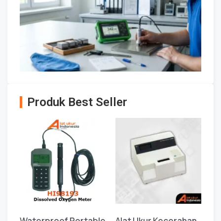
Ke
Mat
Tip
Ar
Te
Bac
Produk Best Seller
Waterproof Portable
Alat Ukur Kecerahan