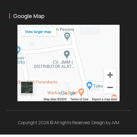
Google Map
Copyright 2026 © All rights Reserved. Design by JVM