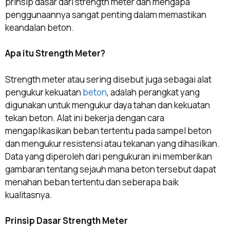
prinsip dasar dari strength meter dan mengapa
penggunaannya sangat penting dalam memastikan
keandalan beton.
Apa itu Strength Meter?
Strength meter atau sering disebut juga sebagai alat
pengukur kekuatan
beton
, adalah perangkat yang
digunakan untuk mengukur daya tahan dan kekuatan
tekan beton. Alat ini bekerja dengan cara
mengaplikasikan beban tertentu pada sampel beton
dan mengukur resistensi atau tekanan yang dihasilkan.
Data yang diperoleh dari pengukuran ini memberikan
gambaran tentang sejauh mana beton tersebut dapat
menahan beban tertentu dan seberapa baik
kualitasnya.
Prinsip Dasar Strength Meter