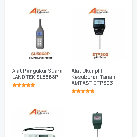
Alat Pengukur Suara
Alat Ukur pH
LANDTEK SL5868P
Kesuburan Tanah
AMTAST ETP303
★★★★★
★★★★★