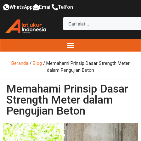
WhatsApp
Email
Telfon
Beranda
/
Blog
/ Memahami Prinsip Dasar Strength Meter
dalam Pengujian Beton
Memahami Prinsip Dasar
Strength Meter dalam
Pengujian Beton