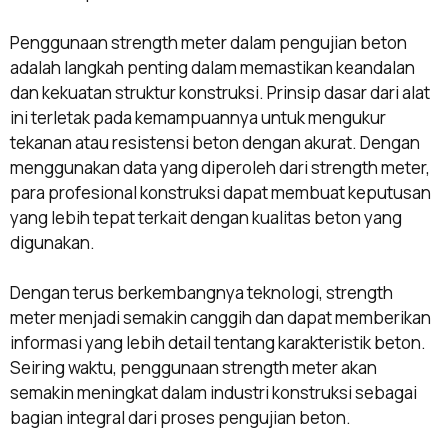
Penggunaan strength meter dalam pengujian beton
adalah langkah penting dalam memastikan keandalan
dan kekuatan struktur konstruksi. Prinsip dasar dari alat
ini terletak pada kemampuannya untuk mengukur
tekanan atau resistensi beton dengan akurat. Dengan
menggunakan data yang diperoleh dari strength meter,
para profesional konstruksi dapat membuat keputusan
yang lebih tepat terkait dengan kualitas beton yang
digunakan.
Dengan terus berkembangnya teknologi, strength
meter menjadi semakin canggih dan dapat memberikan
informasi yang lebih detail tentang karakteristik beton.
Seiring waktu, penggunaan strength meter akan
semakin meningkat dalam industri konstruksi sebagai
bagian integral dari proses pengujian beton.