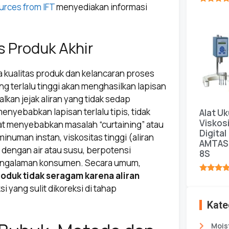
urces from IFT
menyediakan informasi
★★★★
s Produk Akhir
 kualitas produk dan kelancaran proses
ang terlalu tinggi akan menghasilkan lapisan
alkan jejak aliran yang tidak sedap
enyebabkan lapisan terlalu tipis, tidak
Alat Uk
Viskos
 menyebabkan masalah “curtaining” atau
Digital
inuman instan, viskositas tinggi (aliran
AMTAS
engan air atau susu, berpotensi
8S
engalaman konsumen. Secara umum,
roduk tidak seragam karena aliran
★★★★
 yang sulit dikoreksi di tahap
Kate
Mois