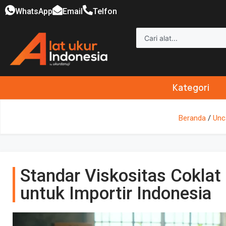
WhatsApp
Email
Telfon
Kategori
Beranda
/
Unc
Standar Viskositas Cokla
untuk Importir Indonesia