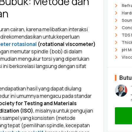
 Bubuk: Metode dan
Refr
an
Hard
Soun
Cond
n cairan, karena melibatkan interaksi
TDS 
n direkomendasikan untuk keperluan
Thic
eter rotasional
(rotational viscometer)
pH M
dengan memutar spindle (bob) di dalam
Visc
mudian mengukur torsi yang diperlukan
 ini berkorelasi langsung dengan sifat
Butu
endapatkan hasil yang dapat diulang
sedur ini umumnya mengacu pada standar
ciety for Testing and Materials
dization (ISO)
, misalnya untuk pengujian
apan sampel yang konsisten (metode
ang tepat (pemilihan spindle, kecepatan