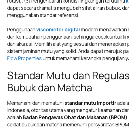
rotasi), (3) Pengendalian kondisi lingkungan terutama
k
dapat secara dramatis mengubah sifat aliran bubuk, dan 
menggunakan standar referensi.
Penggunaan
viscometer digital
modern menawarkan k
dan kemudahan penggunaan, sehingga cocok untuk li
dan akurasi. Memilih alat yang sesuai dan menerapkan p
sistem jaminan mutu yang solid. Anda dapat merujuk 
Flow Properties
untuk memahami kerangka pengujian yan
Standar Mutu dan Regulas
Bubuk dan Matcha
Memahami dan mematuhi
standar mutu importir
adala
Indonesia, otoritas utama yang mengatur keamanan da
adalah
Badan Pengawas Obat dan Makanan (BPOM)
coklat bubuk dan matcha memenuhi persyaratan BPOM t