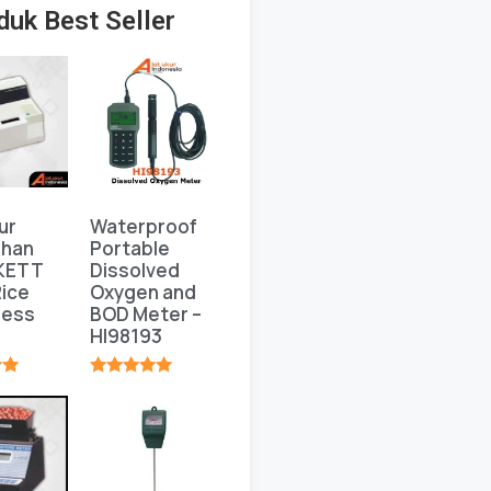
duk Best Seller
ur
Waterproof
ahan
Portable
 KETT
Dissolved
ice
Oxygen and
ness
BOD Meter –
HI98193
★
★★★★★