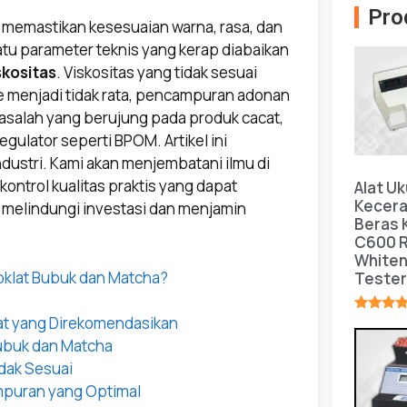
Pro
, memastikan kesesuaian warna, rasa, dan
atu parameter teknis yang kerap diabaikan
skositas
. Viskositas yang tidak sesuai
e menjadi tidak rata, pencampuran adonan
alah yang berujung pada produk cacat,
ulator seperti BPOM. Artikel ini
ndustri. Kami akan menjembatani ilmu di
 kontrol kualitas praktis yang dapat
Alat Uk
Kecer
melindungi investasi dan menjamin
Beras
C600 R
White
oklat Bubuk dan Matcha?
Tester
at yang Direkomendasikan
★★★★
Bubuk dan Matcha
idak Sesuai
mpuran yang Optimal