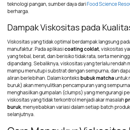
teknologi pangan, sumber daya dari
Food Science Reso
berharga.
Dampak Viskositas pada Kualita
Viskositas yang tidak optimal berdampak langsung pada
manufaktur. Pada aplikasi
coating coklat
, viskositas y
yang tebal, berat, dan berisiko tidak rata, serta meningg
dipandang. Sebaliknya, viskositas yang terlalu rendah m
mampu menutupi substrat dengan sempurna, dan dapat
aliran berlebihan. Dalam konteks
bubuk matcha
untuk m
buruk) akan menyulitkan pencampuran yang sempurna d
menghasilkan gumpalan (clumps) yang mengurangi p
viskositas yang tidak terkontrol menjadi akar masalah
p
buruk
, menyebabkan variasi dalam setiap batch produksi
selanjutnya.