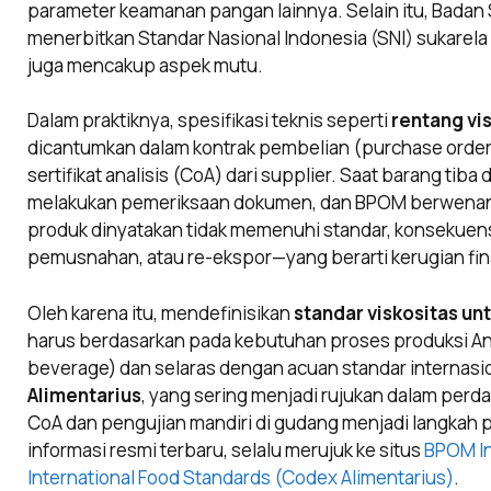
parameter keamanan pangan lainnya. Selain itu, Badan 
menerbitkan Standar Nasional Indonesia (SNI) sukarela 
juga mencakup aspek mutu.
Dalam praktiknya, spesifikasi teknis seperti
rentang vi
dicantumkan dalam kontrak pembelian (purchase orde
sertifikat analisis (CoA) dari supplier. Saat barang tib
melakukan pemeriksaan dokumen, dan BPOM berwenang
produk dinyatakan tidak memenuhi standar, konsekuen
pemusnahan, atau re-ekspor—yang berarti kerugian fin
Oleh karena itu, mendefinisikan
standar viskositas un
harus berdasarkan pada kebutuhan proses produksi And
beverage) dan selaras dengan acuan standar internasio
Alimentarius
, yang sering menjadi rujukan dalam perda
CoA dan pengujian mandiri di gudang menjadi langkah pro
informasi resmi terbaru, selalu merujuk ke situs
BPOM In
International Food Standards (Codex Alimentarius)
.