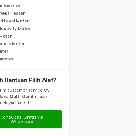
actometer
ness Tester
d Level Meter
uctivity Meter
Meter
kness Meter
eter
ometer
h Bantuan Pilih Alat?
Tim customer service
CV.
Java Multi Mandiri
siap
melayani Anda!
Konsultasi Gratis via
Whatsapp