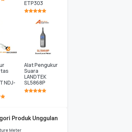
ETP303
★
★★★★★
ur
Alat Pengukur
itas
Suara
LANDTEK
T NDJ-
SL5868P
★★★★★
★
gori Produk Unggulan
ture Meter