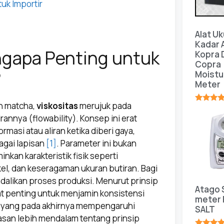
uk Importir
Alat Uk
Kadar A
ngapa Penting untuk
Kopra 
Copra
?
Moistu
Meter
n matcha,
viskositas
merujuk pada
★★★★
annya (flowability). Konsep ini erat
masi atau aliran ketika diberi gaya,
agai lapisan
[1]
. Parameter ini bukan
nkan karakteristik fisik seperti
l, dan keseragaman ukuran butiran. Bagi
dalikan proses produksi. Menurut prinsip
Atago 
at penting untuk menjamin konsistensi
meter 
 yang pada akhirnya mempengaruhi
SALT
wasan lebih mendalam tentang prinsip