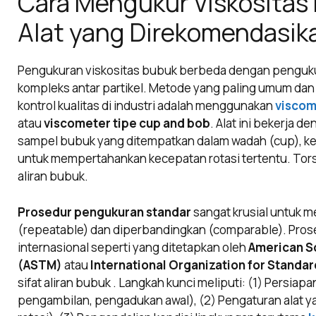
Cara Mengukur Viskositas
Alat yang Direkomendasik
Pengukuran viskositas bubuk berbeda dengan pengukura
kompleks antar partikel. Metode yang paling umum da
kontrol kualitas di industri adalah menggunakan
viscom
atau
viscometer tipe cup and bob
. Alat ini bekerja 
sampel bubuk yang ditempatkan dalam wadah (cup), ke
untuk mempertahankan kecepatan rotasi tertentu. Torsi
aliran bubuk.
Prosedur pengukuran standar
sangat krusial untuk m
(repeatable) dan diperbandingkan (comparable). Pro
internasional seperti yang ditetapkan oleh
American So
(ASTM)
atau
International Organization for Standar
sifat aliran bubuk . Langkah kunci meliputi: (1) Persi
pengambilan, pengadukan awal), (2) Pengaturan alat y