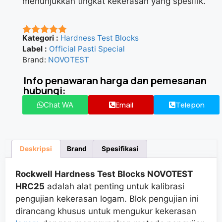
menunjukkan tingkat kekerasan yang spesifik.
Kategori :
Hardness Test Blocks
★★★★★
Label :
Official Pasti Special
Brand:
NOVOTEST
Info penawaran harga dan pemesanan
hubungi:
Email
Telepon
Chat WA
Deskripsi
Brand
Spesifikasi
Rockwell Hardness Test Blocks NOVOTEST
HRC25
adalah alat penting untuk kalibrasi
pengujian kekerasan logam. Blok pengujian ini
dirancang khusus untuk mengukur kekerasan