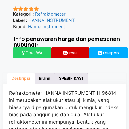
Kategori :
Refraktometer
★★★★★
Label :
HANNA INSTRUMENT
Brand:
Hanna Instrument
Info penawaran harga dan pemesanan
hubungi:
Email
Telepon
Chat WA
Deskripsi
Brand
SPESIFIKASI
Refraktometer HANNA INSTRUMENT HI96814
ini merupakan alat ukur atau uji kimia, yang
biasanya dipergunakan untuk mengukur indeks
bias pada anggur, jus dan gula. Alat ukur
refraktometer ini mempunyai bentuk yang