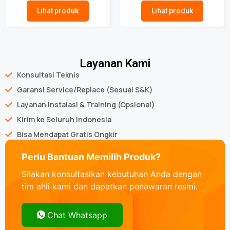
Lihat produk
Lihat produk
Layanan Kami
Konsultasi Teknis
Garansi Service/Replace (Sesuai S&K)
Layanan Instalasi & Training (Opsional)
Kirim ke Seluruh Indonesia
Bisa Mendapat Gratis Ongkir
Perlu Bantuan Memilih Produk?
Silakan konsultasikan kebutuhan Anda dengan
tim ahli kami dan dapatkan penawaran resmi.
Chat Whatsapp