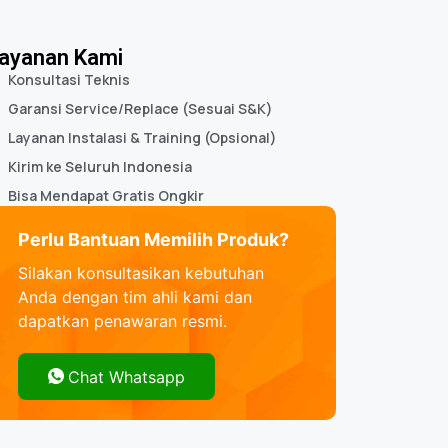
ayanan Kami
Konsultasi Teknis
Garansi Service/Replace (Sesuai S&K)
Layanan Instalasi & Training (Opsional)
Kirim ke Seluruh Indonesia
Bisa Mendapat Gratis Ongkir
Perlu Bantuan Memilih Produk?
Silakan konsultasikan kebutuhan
Anda dengan tim ahli kami dan
dapatkan penawaran resmi.
Chat Whatsapp