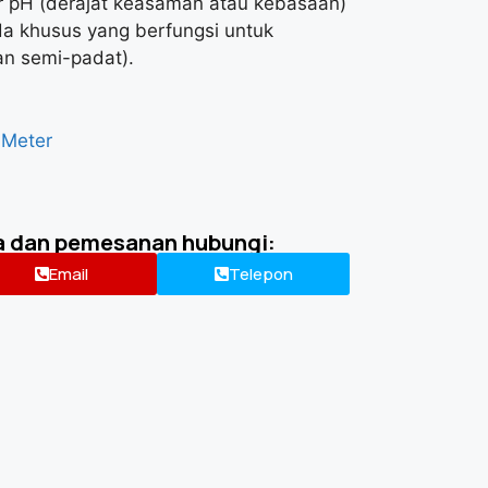
r pH (derajat keasaman atau kebasaan)
oda khusus yang berfungsi untuk
n semi-padat).
 Meter
a dan pemesanan hubungi:
Email
Telepon