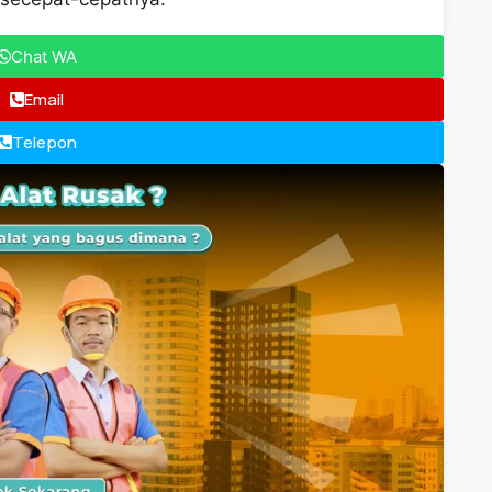
Chat WA
Email
Telepon