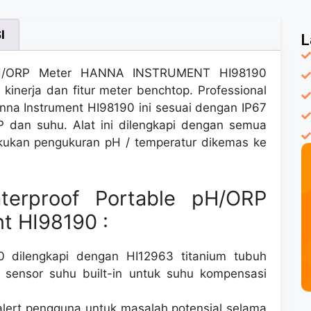
I
L
e pH/ORP Meter HANNA INSTRUMENT HI98190
inerja dan fitur meter benchtop. Professional
na Instrument HI98190 ini sesuai dengan IP67
 dan suhu. Alat ini dilengkapi dengan semua
akukan pengukuran pH / temperatur dikemas ke
aterproof Portable pH/ORP
t HI98190 :
 dilengkapi dengan HI12963 titanium tubuh
 sensor suhu built-in untuk suhu kompensasi
alert pengguna untuk masalah potensial selama