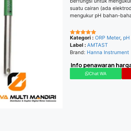
berfungsi untuk menguku
suatu cairan (ada elektr
mengukur pH bahan-baha
Kategori :
ORP Meter
,
pH
★★★★★
Label :
AMTAST
Brand:
Hanna Instrument
Info penawaran harg
Chat WA