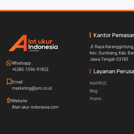
Kantor Pemasa
Jl. Raya Karanggintung,
Kec. Sumbang, Kab. B
Jawa Tengah 53183
Whatsapp :
+6285-1596-91822
Layanan Perus
Email :
INAPROC
marketing@jvm.co.id
Blog
Promo
Website :
Alat-ukur-indonesia.com