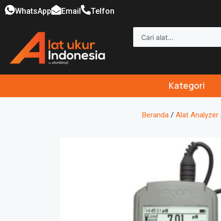
WhatsApp
Email
Telfon
Kategori
Beranda
/
Alat Analyzer