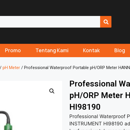
Promo
Tentang Kami
Kontak
Blog
/
pH Meter
/ Professional Waterproof Portable pH/ORP Meter HA
Professional Wa
pH/ORP Meter
HI98190
Professional Waterproof
INSTRUMENT HI98190 adal