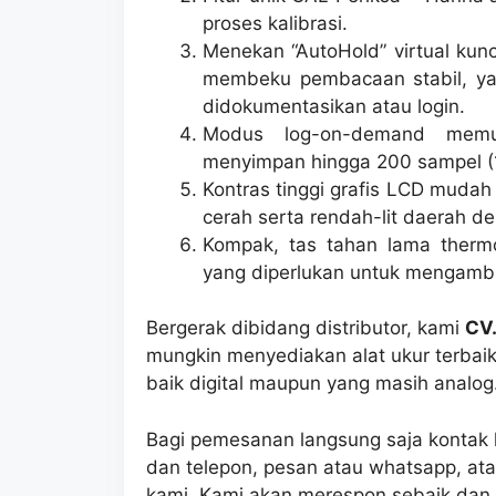
proses kalibrasi.
Menekan “AutoHold” virtual kun
membeku pembacaan stabil, y
didokumentasikan atau login.
Modus log-on-demand memu
menyimpan hingga 200 sampel (
Kontras tinggi grafis LCD mudah
cerah serta rendah-lit daerah d
Kompak, tas tahan lama the
yang diperlukan untuk mengambi
Bergerak dibidang distributor, kami
CV.
mungkin menyediakan alat ukur terbaik
baik digital maupun yang masih analog
Bagi pemesanan langsung saja kontak k
dan telepon, pesan atau whatsapp, ata
kami. Kami akan merespon sebaik dan