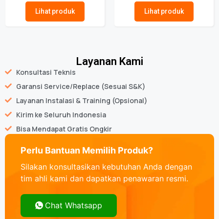
Lihat produk
Lihat produk
Layanan Kami
Konsultasi Teknis
Garansi Service/Replace (Sesuai S&K)
Layanan Instalasi & Training (Opsional)
Kirim ke Seluruh Indonesia
Bisa Mendapat Gratis Ongkir
Perlu Bantuan Memilih Produk?
Silakan konsultasikan kebutuhan Anda dengan
tim ahli kami dan dapatkan penawaran resmi.
Chat Whatsapp