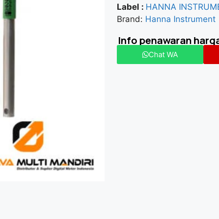
Label :
HANNA INSTRUM
Brand:
Hanna Instrument
Info penawaran harg
Chat WA