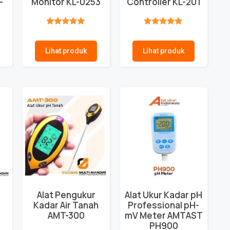
-
Monitor KL-0253
Controller KL-201
★★★★★
★★★★★
Lihat produk
Lihat produk
Alat Pengukur
Alat Ukur Kadar pH
Kadar Air Tanah
Professional pH-
AMT-300
mV Meter AMTAST
PH900