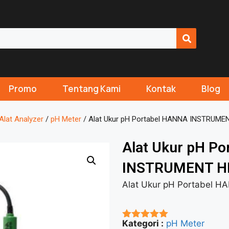
Promo
Tentang Kami
Kontak
Blog
Alat Analyzer
/
pH Meter
/ Alat Ukur pH Portabel HANNA INSTRUME
Alat Ukur pH P
INSTRUMENT H
Alat Ukur pH Portabel 
Kategori :
pH Meter
★★★★★