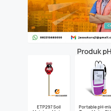
Produk
pH
ETP297 Soil
Portable pH-mV