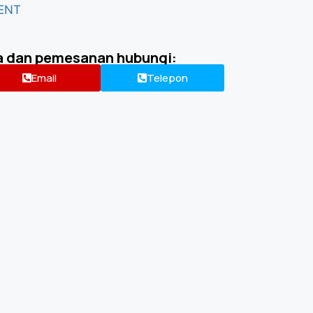
ENT
a dan pemesanan hubungi:
Email
Telepon