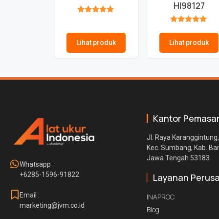
HI98127
★★★★★
★★★★★
Lihat produk
Lihat produk
Kantor Pemasa
Jl. Raya Karanggintung,
Kec. Sumbang, Kab. B
Jawa Tengah 53183
Whatsapp :
+6285-1596-91822
Layanan Perus
Email :
INAPROC
marketing@jvm.co.id
Blog