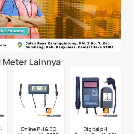
 Meter
Lainnya
-
Online PH & EC
Digital pH