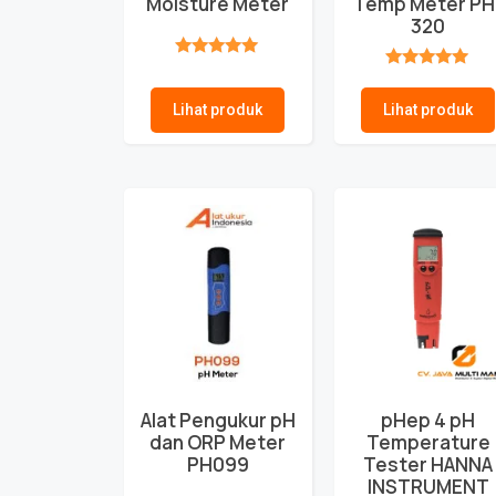
Moisture Meter
Temp Meter PH
320
★★★★★
★★★★★
Lihat produk
Lihat produk
Alat Pengukur pH
pHep 4 pH
dan ORP Meter
Temperature
PH099
Tester HANNA
INSTRUMENT