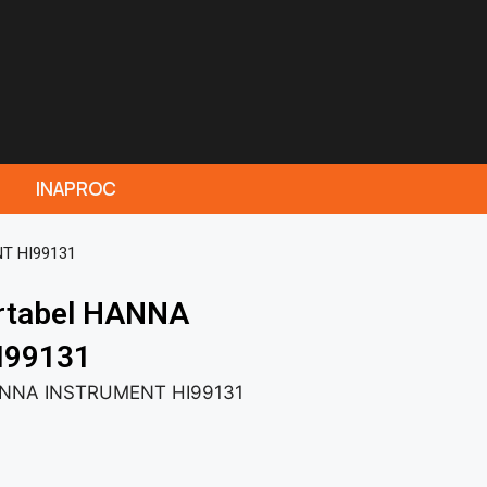
INAPROC
NT HI99131
ortabel HANNA
I99131
HANNA INSTRUMENT HI99131