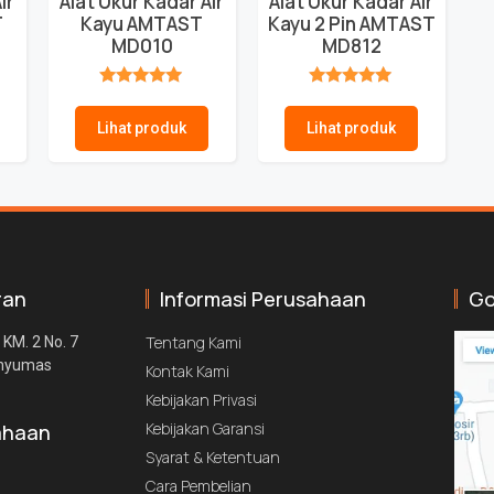
ir
Alat Ukur Kadar Air
Alat Ukur Kadar Air
T
Kayu AMTAST
Kayu 2 Pin AMTAST
MD010
MD812
★★★★★
★★★★★
Lihat produk
Lihat produk
ran
Informasi Perusahaan
Go
Tentang Kami
 KM. 2 No. 7
anyumas
Kontak Kami
Kebijakan Privasi
Kebijakan Garansi
ahaan
Syarat & Ketentuan
Cara Pembelian