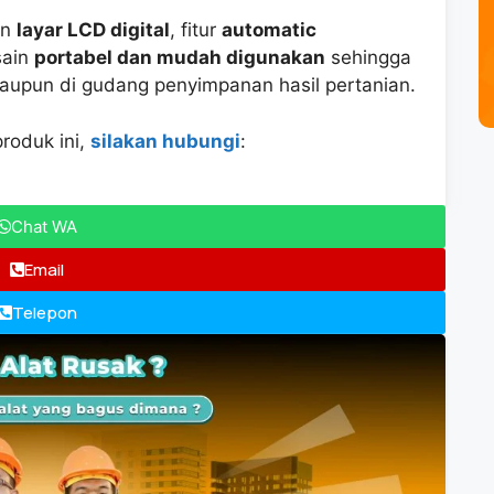
an
layar LCD digital
, fitur
automatic
sain
portabel dan mudah digunakan
sehingga
aupun di gudang penyimpanan hasil pertanian.
produk ini,
silakan hubungi
:
Chat WA
Email
Telepon