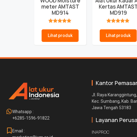
WOOD Moisture
Alat Ukur Kadar A
meter AMTAST
Kertas AMTAS
MD914
MD919
★★★★★
★★★★★
Lihat produk
Lihat produk
Kantor Pemasa
Jl. Raya Karanggintung,
Kec. Sumbang, Kab. B
Jawa Tengah 53183
Whatsapp :
+6285-1596-91822
Layanan Perus
Email :
INAPROC