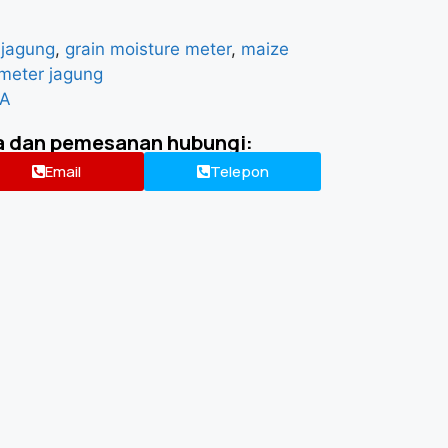
 jagung
,
grain moisture meter
,
maize
meter jagung
DA
a dan pemesanan hubungi:
Email
Telepon