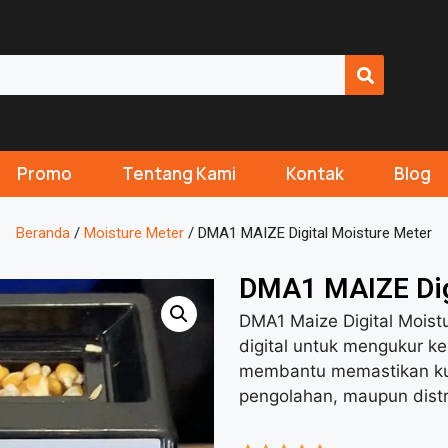
Promo
Tentang Kami
Kontak
Blog
Beranda
/
Moisture Meter
/ DMA1 MAIZE Digital Moisture Meter
DMA1 MAIZE Dig
DMA1 Maize Digital Moistu
digital untuk mengukur ke
membantu memastikan kua
pengolahan, maupun distri