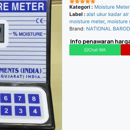
Kategori :
Moisture Meter
★★★★★
Label :
alat ukur kadar air
moisture meter
,
moisture 
Brand:
NATIONAL BARO
Info penawaran harg
Chat WA