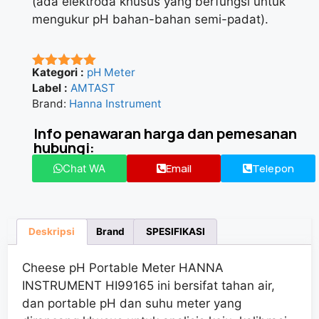
(ada elektroda khusus yang berfungsi untuk
mengukur pH bahan-bahan semi-padat).
Kategori :
pH Meter
★★★★★
Label :
AMTAST
Brand:
Hanna Instrument
Info penawaran harga dan pemesanan
hubungi:
Email
Telepon
Chat WA
Deskripsi
Brand
SPESIFIKASI
Cheese pH Portable Meter HANNA
INSTRUMENT HI99165 ini bersifat tahan air,
dan portable pH dan suhu meter yang