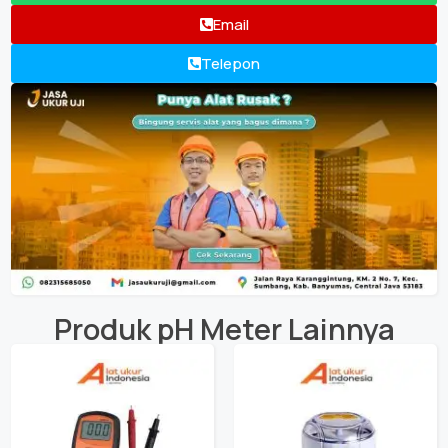
Email
Telepon
Produk
pH Meter
Lainnya