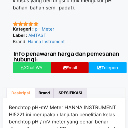
khusus yang berfungsi untuk mengukur pH
bahan-bahan semi-padat).
Kategori :
pH Meter
★★★★★
Label :
AMTAST
Brand:
Hanna Instrument
Info penawaran harga dan pemesanan
hubungi:
Email
Telepon
Chat WA
Deskripsi
Brand
SPESIFIKASI
Benchtop pH-mV Meter HANNA INSTRUMENT
HI5221 ini merupakan
lanjutan penelitian kelas
benchtop pH / mV meter yang
benar-benar