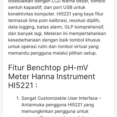
disesuaikan
dengan
LCD
warna besar, tombol
sentuh kapasitif, dan port USB untuk
konektivitas
komputer
. HI5221 yang kaya fitur
termasuk lima poin kalibrasi, resolusi dipilih,
data logging
, batas alarm,
GLP
komprehensif,
dan banyak lagi. Meteran ini mempertahankan
kesederhanaan dengan
baik
tombol khusus
untuk operasi rutin dan tombol virtual
yang
memandu
pengguna melalui pilihan setup.
Fitur Benchtop pH-mV
Meter Hanna Instrument
HI5221 :
Sangat Customizable User Interface –
Antarmuka pengguna HI5221 yang
memungkinkan pengguna untuk