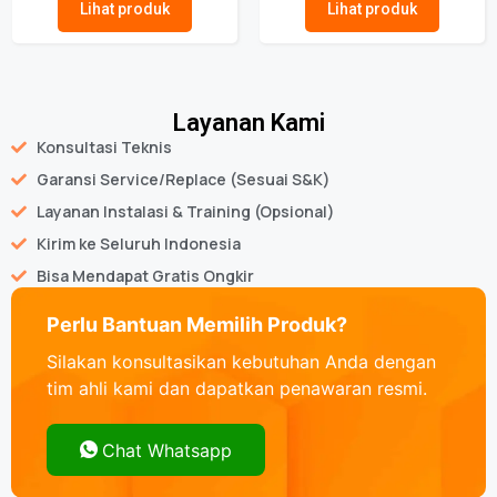
Lihat produk
Lihat produk
Layanan Kami
Konsultasi Teknis
Garansi Service/Replace (Sesuai S&K)
Layanan Instalasi & Training (Opsional)
Kirim ke Seluruh Indonesia
Bisa Mendapat Gratis Ongkir
Perlu Bantuan Memilih Produk?
Silakan konsultasikan kebutuhan Anda dengan
tim ahli kami dan dapatkan penawaran resmi.
Chat Whatsapp