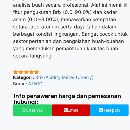
analisis buah secara profesional. Alat ini memiliki
fitur pengukuran Brix (0.0-90.0%) dan kadar
asam (0.10-3.00%), menawarkan ketepatan
setara laboratorium serta daya tahan dalam
berbagai kondisi lingkungan. Sangat cocok untuk
sektor pertanian dan pengolahan buah-buahan
yang memerlukan pemantauan kualitas buah
secara langsung.
Kategori :
Brix-Acidity Meter (Cherry)
★★★★★
Brand:
ATAGO
Info penawaran harga dan pemesanan
hubungi:
Email
Telepon
Chat WA