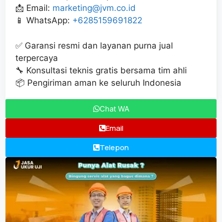
📩 Email:
marketing@jvm.co.id
📱 WhatsApp:
+6285159691822
✅ Garansi resmi dan layanan purna jual
terpercaya
🔧 Konsultasi teknis gratis bersama tim ahli
📦 Pengiriman aman ke seluruh Indonesia
Chat WA
Email
Telepon