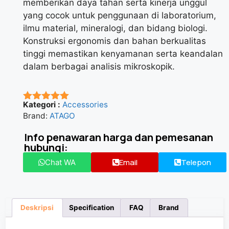
memberikan daya tahan serta kinerja unggul
yang cocok untuk penggunaan di laboratorium,
ilmu material, mineralogi, dan bidang biologi.
Konstruksi ergonomis dan bahan berkualitas
tinggi memastikan kenyamanan serta keandalan
dalam berbagai analisis mikroskopik.
Kategori :
Accessories
★★★★★
Brand:
ATAGO
Info penawaran harga dan pemesanan
hubungi:
Email
Telepon
Chat WA
Deskripsi
Specification
FAQ
Brand