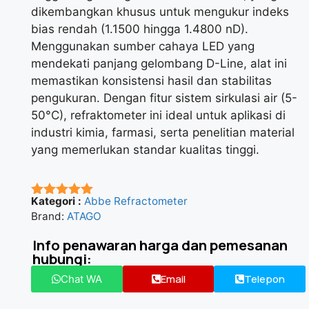
dikembangkan khusus untuk mengukur indeks
bias rendah (1.1500 hingga 1.4800 nD).
Menggunakan sumber cahaya LED yang
mendekati panjang gelombang D-Line, alat ini
memastikan konsistensi hasil dan stabilitas
pengukuran. Dengan fitur sistem sirkulasi air (5-
50°C), refraktometer ini ideal untuk aplikasi di
industri kimia, farmasi, serta penelitian material
yang memerlukan standar kualitas tinggi.
Kategori :
Abbe Refractometer
★★★★★
Brand:
ATAGO
Info penawaran harga dan pemesanan
hubungi:
Email
Telepon
Chat WA