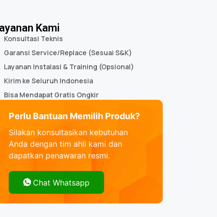
ayanan Kami
Konsultasi Teknis
Garansi Service/Replace (Sesuai S&K)
Layanan Instalasi & Training (Opsional)
Kirim ke Seluruh Indonesia
Bisa Mendapat Gratis Ongkir
Perlu Bantuan Memilih Produk?
Silakan konsultasikan kebutuhan
Anda dengan tim ahli kami dan
dapatkan penawaran resmi.
Chat Whatsapp