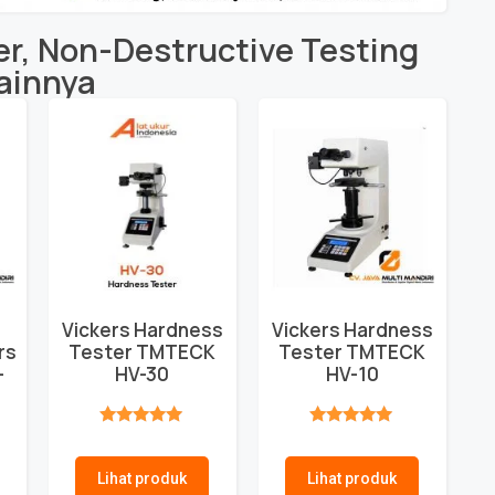
er
,
Non-Destructive Testing
ainnya
Vickers Hardness
Vickers Hardness
rs
Tester TMTECK
Tester TMTECK
-
HV-30
HV-10
★★★★★
★★★★★
Lihat produk
Lihat produk