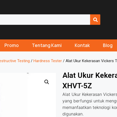
Promo
Tentang Kami
Kontak
Blog
structive Testing
/
Hardness Tester
/ Alat Ukur Kekerasan Vicker
Alat Ukur Keke
XHVT-5Z
Alat Ukur Kekerasan Vick
yang berfungsi untuk meng
memanfaatkan teknologi ko
digunakan.