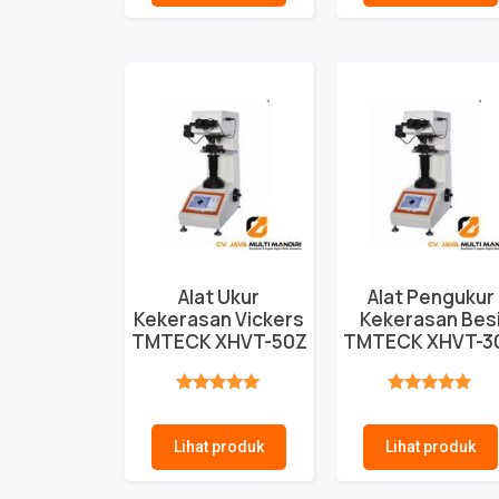
Alat Ukur
Alat Pengukur
Kekerasan Vickers
Kekerasan Bes
TMTECK XHVT-50Z
TMTECK XHVT-3
★★★★★
★★★★★
Lihat produk
Lihat produk