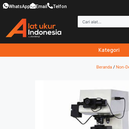
WhatsApp
Email
Telfon
Kategori
Beranda
/
Non-De