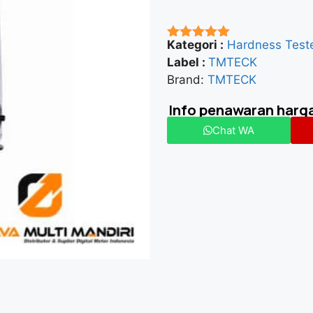
Kategori :
Hardness Test
★★★★★
Label :
TMTECK
Brand:
TMTECK
Info penawaran harg
Chat WA