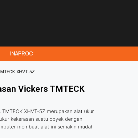
INAPROC
s TMTECK XHVT-5Z
rasan Vickers TMTECK
ers TMTECK XHVT-5Z meru
pakan
alat ukur
ukur kekerasan suatu obyek dengan
mputer membuat alat ini semakin mudah