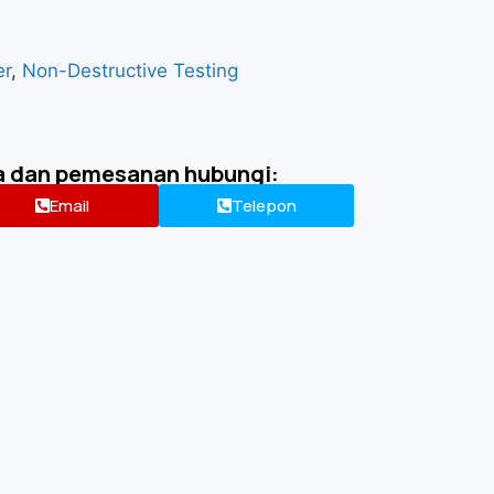
er
,
Non-Destructive Testing
a dan pemesanan hubungi:
Email
Telepon