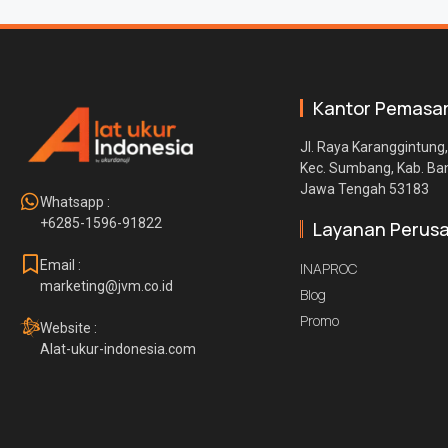
Kantor Pemasa
Jl. Raya Karanggintung,
Kec. Sumbang, Kab. B
Jawa Tengah 53183
Whatsapp :
+6285-1596-91822
Layanan Perus
Email :
INAPROC
marketing@jvm.co.id
Blog
Promo
Website :
Alat-ukur-indonesia.com