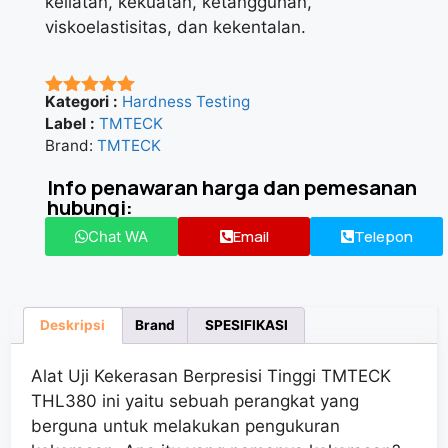
keliatan, kekuatan, ketangguhan,
viskoelastisitas, dan kekentalan.
Kategori :
Hardness Testing
★★★★★
Label :
TMTECK
Brand:
TMTECK
Info penawaran harga dan pemesanan
hubungi:
Email
Telepon
Chat WA
Deskripsi
Brand
SPESIFIKASI
Alat Uji Kekerasan Berpresisi Tinggi TMTECK
THL380 ini yaitu sebuah perangkat yang
berguna untuk melakukan pengukuran