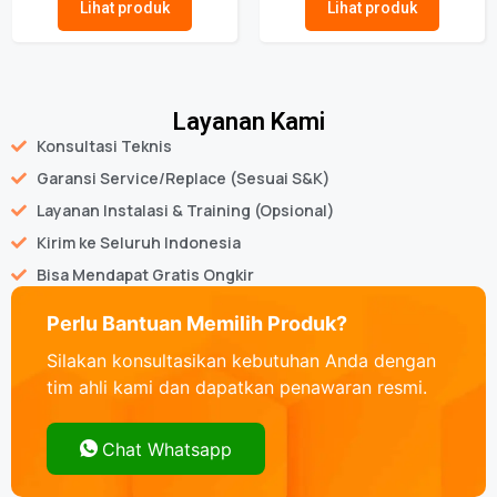
Lihat produk
Lihat produk
Layanan Kami
Konsultasi Teknis
Garansi Service/Replace (Sesuai S&K)
Layanan Instalasi & Training (Opsional)
Kirim ke Seluruh Indonesia
Bisa Mendapat Gratis Ongkir
Perlu Bantuan Memilih Produk?
Silakan konsultasikan kebutuhan Anda dengan
tim ahli kami dan dapatkan penawaran resmi.
Chat Whatsapp