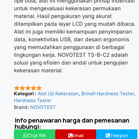
tipe bola, alat ini menggunakan prinsip indentasi
untuk mengevaluasi kekerasan permukaan
material. Hasil pengukuran yang akurat
ditampilkan pada layar LCD yang mudah dibaca.
Alat ini juga memiliki kemampuan penyimpanan
data, konektivitas USB, dan desain ergonomis
yang memudahkan penggunaan di berbagai
lingkungan kerja. NOVOTEST TS-B-C2 adalah
solusi yang efisien dan andal untuk pengujian
kekerasan material.
Kategori :
Alat Uji Kekerasan
,
Brinell Hardness Tester
,
★★★★★
Hardness Tester
Brand:
NOVOTEST
Info penawaran harga dan pemesanan
hubungi:
Email
Telepon
Chat WA