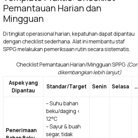
Pemantauan Harian dan
Mingguan
Di tingkat operasional harian, kepatuhan dapat dipantau
dengan checklist sederhana. Alat ini membantu staf
SPPG melakukan pemeriksaan rutin secara sistematis.
Checklist Pemantauan Harian/Mingguan SPPG
(Con
dikembangkan lebih lanjut)
Aspek yang
Standar/Target
Senin
Selasa
…
Dipantau
– Suhu bahan
beku/daging <
12°C
– Sayur & buah
Penerimaan
segar, tidak
Bahan Baku