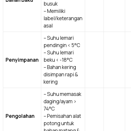
busuk
– Memiliki
label/keterangan
asal
– Suhu lemari
pendingin < 5°C
– Suhu lemari
Penyimpanan
beku < -18°C
– Bahan kering
disimpan rapi &
kering
– Suhu memasak
daging/ayam >
74°C
Pengolahan
– Pemisahan alat
potong untuk
bahan matang &