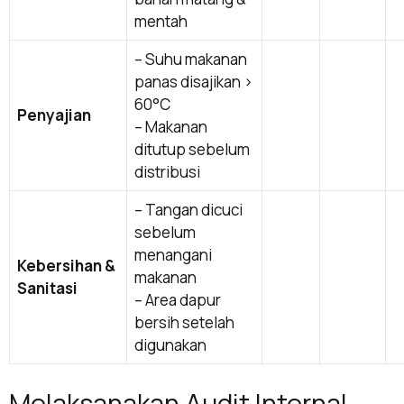
mentah
– Suhu makanan
panas disajikan >
60°C
Penyajian
– Makanan
ditutup sebelum
distribusi
– Tangan dicuci
sebelum
menangani
Kebersihan &
makanan
Sanitasi
– Area dapur
bersih setelah
digunakan
Melaksanakan Audit Internal