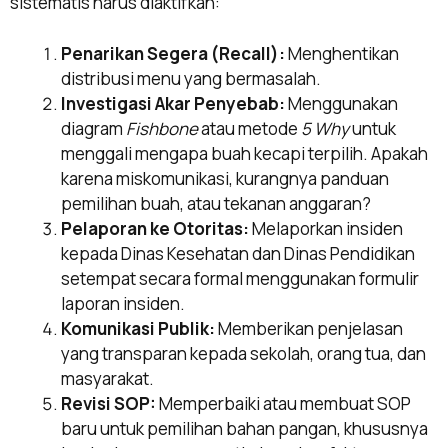
sistematis harus diaktifkan:
Penarikan Segera (Recall):
Menghentikan
distribusi menu yang bermasalah.
Investigasi Akar Penyebab:
Menggunakan
diagram
Fishbone
atau metode
5 Why
untuk
menggali mengapa buah kecapi terpilih. Apakah
karena miskomunikasi, kurangnya panduan
pemilihan buah, atau tekanan anggaran?
Pelaporan ke Otoritas:
Melaporkan insiden
kepada Dinas Kesehatan dan Dinas Pendidikan
setempat secara formal menggunakan formulir
laporan insiden.
Komunikasi Publik:
Memberikan penjelasan
yang transparan kepada sekolah, orang tua, dan
masyarakat.
Revisi SOP:
Memperbaiki atau membuat SOP
baru untuk pemilihan bahan pangan, khususnya