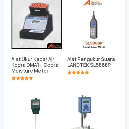
Alat Ukur Kadar Air
Alat Pengukur Suara
Kopra DMA1 – Copra
LANDTEK SL5868P
Moisture Meter
★★★★★
★★★★★