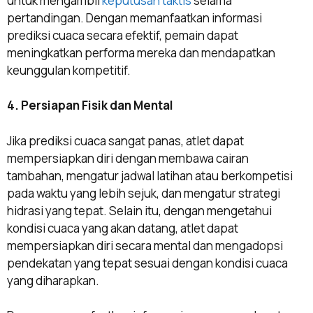
untuk mengambil
keputusan taktis
selama
pertandingan. Dengan memanfaatkan informasi
prediksi cuaca secara efektif, pemain dapat
meningkatkan performa mereka dan mendapatkan
keunggulan kompetitif.
4. Persiapan Fisik dan Mental
Jika prediksi cuaca sangat panas, atlet dapat
mempersiapkan diri dengan membawa cairan
tambahan, mengatur jadwal latihan atau berkompetisi
pada waktu yang lebih sejuk, dan mengatur strategi
hidrasi yang tepat. Selain itu, dengan mengetahui
kondisi cuaca yang akan datang, atlet dapat
mempersiapkan diri secara mental dan mengadopsi
pendekatan yang tepat sesuai dengan kondisi cuaca
yang diharapkan.