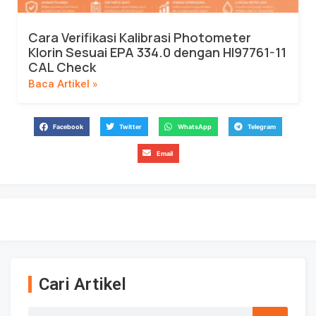
Cara Verifikasi Kalibrasi Photometer
Klorin Sesuai EPA 334.0 dengan HI97761-11
CAL Check
Baca Artikel »
Facebook
Twitter
WhatsApp
Telegram
Email
Cari Artikel