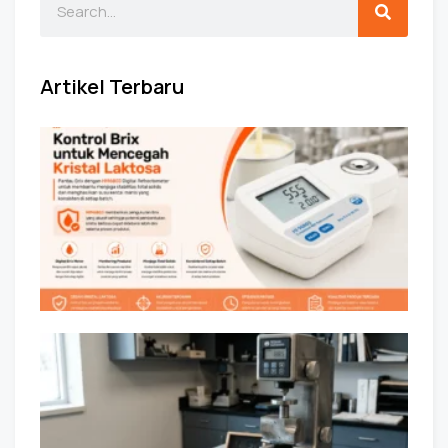
Artikel Terbaru
Ca
Uk
Bri
Su
Ken
Ma
Ce
Kri
La
de
HI
Bac
St
Uji
Ke
unt
La
MK
Pa
No