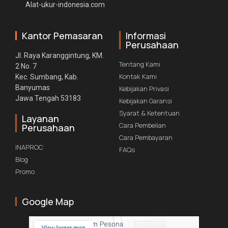
Alat-ukur-indonesia.com
Kantor Pemasaran
Informasi
Perusahaan
Jl. Raya Karanggintung, KM.
Tentang Kami
2 No. 7
Kontak Kami
Kec. Sumbang, Kab.
Banyumas
Kebijakan Privasi
Jawa Tengah 53183
Kebijakan Garansi
Syarat & Ketentuan
Layanan
Cara Pembelian
Perusahaan
Cara Pembayaran
INAPROC
FAQs
Blog
Promo
Google Map