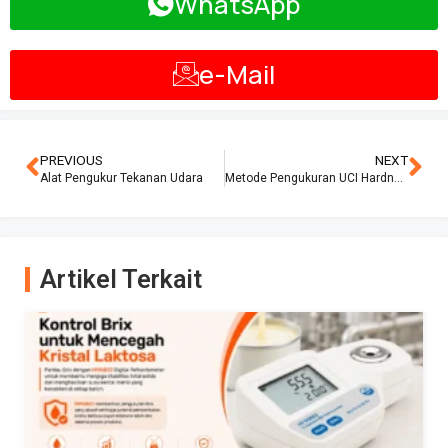
WhatsApp
e-Mail
PREVIOUS
NEXT
Alat Pengukur Tekanan Udara
Metode Pengukuran UCI Hardness Tester
Artikel Terkait