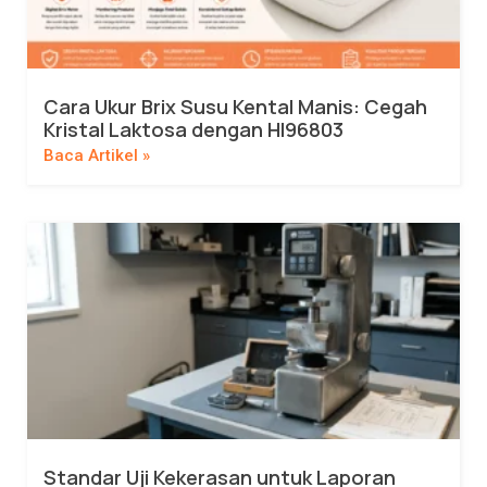
Cara Ukur Brix Susu Kental Manis: Cegah
Kristal Laktosa dengan HI96803
Baca Artikel »
Standar Uji Kekerasan untuk Laporan