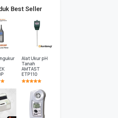
duk Best Seller
engukur
Alat Ukur pH
Tanah
EK
AMTAST
8P
ETP110
★
★★★★★