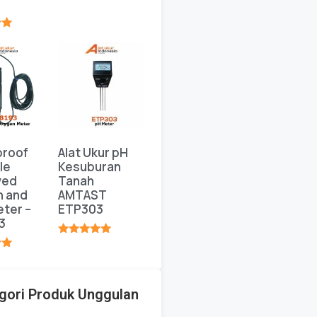
★★★★★
★
proof
Alat Ukur pH
le
Kesuburan
ved
Tanah
n and
AMTAST
ter –
ETP303
3
★★★★★
★
gori Produk Unggulan