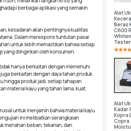
rutin, melainkan langkah kritis yang
hadapi berbagai aplikasi yang semakin
Alat Uk
Kecer
Beras
han, kesadaran akan pentingnya kualitas
C600 R
White
 utama. Dalam merespons tuntutan pasar
Tester
tuhan untuk lebih memastikan bahwa setiap
gi yang diinginkan oleh konsumen.
★★★★
u tidak hanya berkaitan dengan memenuhi
ini juga berkaitan dengan daya tahan produk
u hingga produk jadi, setiap tahapan
 material kayu yang tahan lama, kuat,
Alat Uk
Kadar A
krusial untuk menjamin bahwa material kayu
Kopra 
ngujian ini melibatkan serangkaian
Copra
uk menahan beban, tekanan, dan
Moistu