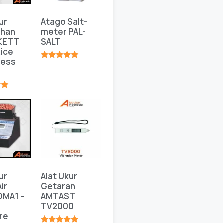
ur
Atago Salt-
ahan
meter PAL-
 KETT
SALT
ice
ness
★★★★★
★
ur
Alat Ukur
ir
Getaran
DMA1 –
AMTAST
TV2000
re