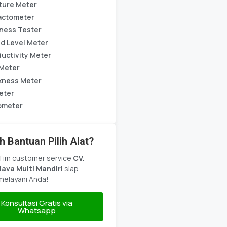
ture Meter
actometer
ness Tester
d Level Meter
uctivity Meter
Meter
kness Meter
eter
ometer
h Bantuan Pilih Alat?
Tim customer service
CV.
Java Multi Mandiri
siap
melayani Anda!
Konsultasi Gratis via
Whatsapp