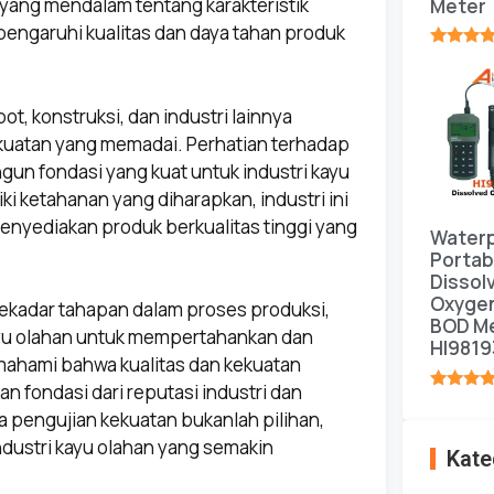
yang mendalam tentang karakteristik
Meter
pengaruhi kualitas dan daya tahan produk
★★★★
ot, konstruksi, dan industri lainnya
kuatan yang memadai. Perhatian terhadap
un fondasi yang kuat untuk industri kayu
i ketahanan yang diharapkan, industri ini
enyediakan produk berkualitas tinggi yang
Water
Portab
Dissol
Oxyge
ekadar tahapan dalam proses produksi,
BOD Me
kayu olahan untuk mempertahankan dan
HI9819
emahami bahwa kualitas dan kekuatan
n fondasi dari reputasi industri dan
★★★★
 pengujian kekuatan bukanlah pilihan,
dustri kayu olahan yang semakin
Kate