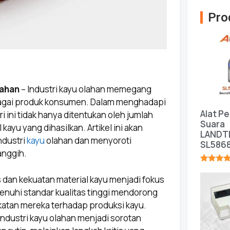
Pro
lahan
– Industri kayu olahan memegang
bagai produk konsumen. Dalam menghadapi
Alat P
i ini tidak hanya ditentukan oleh jumlah
Suara
 kayu yang dihasilkan. Artikel ini akan
LANDT
ndustri
kayu
olahan dan menyoroti
SL586
anggih.
★★★★
as dan kekuatan material kayu menjadi fokus
nuhi standar kualitas tinggi mendorong
katan mereka terhadap produksi kayu.
industri kayu olahan menjadi sorotan