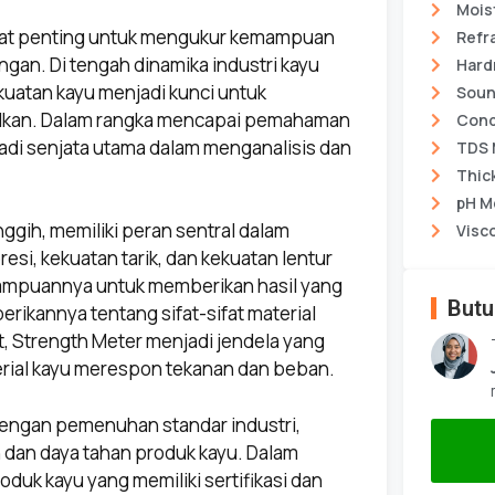
Mois
ngat penting untuk mengukur kemampuan
Refr
gan. Di tengah dinamika industri kayu
Hard
uatan kayu menjadi kunci untuk
Soun
silkan. Dalam rangka mencapai pemahaman
Cond
adi senjata utama dalam menganalisis dan
TDS 
Thic
pH M
nggih, memiliki peran sentral dalam
Visc
i, kekuatan tarik, dan kekuatan lentur
emampuannya untuk memberikan hasil yang
Butu
rikannya tentang sifat-sifat material
, Strength Meter menjadi jendela yang
ial kayu merespon tekanan dan beban.
dengan pemenuhan standar industri,
 dan daya tahan produk kayu. Dalam
duk kayu yang memiliki sertifikasi dan