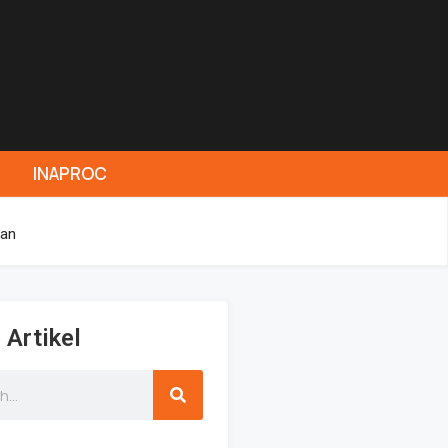
INAPROC
han
 Artikel