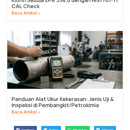
Klorin Sesuai EPA 334.0 dengan HI97761-11
CAL Check
Baca Artikel »
Panduan Alat Ukur Kekerasan: Jenis Uji &
Inspeksi di Pembangkit/Petrokimia
Baca Artikel »
Facebook
Twitter
WhatsApp
Telegram