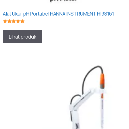
Alat Ukur pH Portabel HANNA INSTRUMENT HI98161
★★★★★
Lihat produk