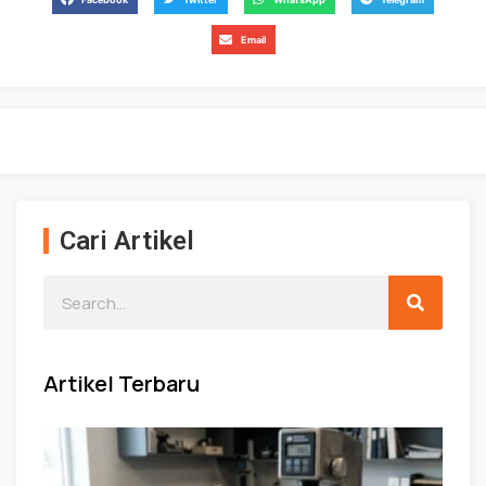
Email
Cari Artikel
Artikel Terbaru
St
Uji
Ke
unt