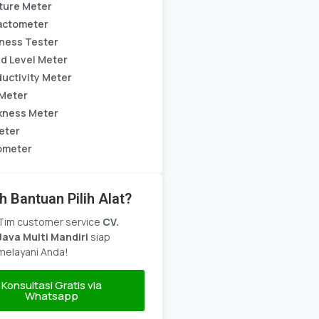
ture Meter
actometer
ness Tester
d Level Meter
uctivity Meter
Meter
kness Meter
eter
ometer
h Bantuan Pilih Alat?
Tim customer service
CV.
Java Multi Mandiri
siap
melayani Anda!
Konsultasi Gratis via
Whatsapp