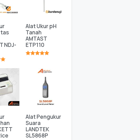
ur
Alat Ukur pH
itas
Tanah
AMTAST
T NDJ-
ETP110
★★★★★
★
ur
Alat Pengukur
ahan
Suara
 KETT
LANDTEK
ice
SL5868P