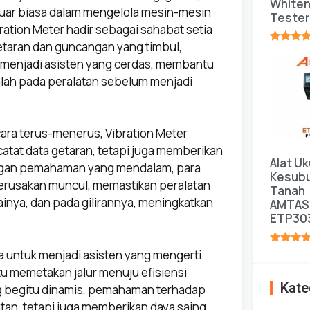
White
 luar biasa dalam mengelola mesin-mesin
Tester
ration Meter hadir sebagai sahabat setia
taran dan guncangan yang timbul,
★★★★
ia menjadi asisten yang cerdas, membantu
salah pada peralatan sebelum menjadi
ara terus-menerus, Vibration Meter
atat data getaran, tetapi juga memberikan
Alat Uk
engan pemahaman yang mendalam, para
Kesub
kerusakan muncul, memastikan peralatan
Tanah
nya, dan pada gilirannya, meningkatkan
AMTAS
ETP30
★★★★
 untuk menjadi asisten yang mengerti
u memetakan jalur menuju efisiensi
Kate
ang begitu dinamis, pemahaman terhadap
atan, tetapi juga memberikan daya saing