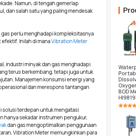
kade. Namun, di tengah gemerlap
Pro
ul, dan salah satu yang paling mendesak
an gas perlu menghadapi kompleksitasnya
efektif. Inilah di mana
Vibration Meter
l, industri minyak dan gas menghadapi
Water
ang terus berkembang, tetapi juga untuk
Portab
Dissol
anjutan. Manajemen konsumsi energi yang
Oxyge
 operasional dan merespons tantangan
BOD Me
HI9819
ai solusi terdepan untuk mengatasi
★★★★
an hanya sekadar instrumen pengukur,
yak
dan gas mengoptimalkan penggunaan
aran, Vibration Meter memungkinkan para