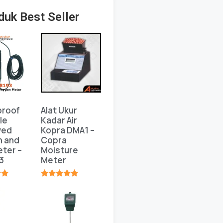
duk Best Seller
proof
Alat Ukur
le
Kadar Air
ved
Kopra DMA1 –
n and
Copra
ter –
Moisture
3
Meter
★
★★★★★