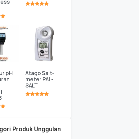
ness
★★★★★
★
ur pH
Atago Salt-
uran
meter PAL-
SALT
T
3
★★★★★
★
gori Produk Unggulan