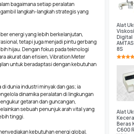
am bagaimana setiap peralatan
gambil langkah-langkah strategis yang
Alat Uk
Viskos
er energi yang lebih berkelanjutan,
Digital
asional, tetapi juga menjadi pintu gerbang
AMTAS
8S
bih hijau. Dengan fokus pada teknologi
 akurat dan efisien, Vibration Meter
gilan untuk beradaptasi dengan kebutuhan
★★★★
di dunia industri minyak dan gas; ia
ngelola dinamika peralatan di lingkungan
mengukur getaran dan guncangan,
melainkan sebuah penunjuk arah vital yang
Alat Uk
bih tinggi.
Kecer
Beras
C600 R
menyediakan kebutuhan energi global,