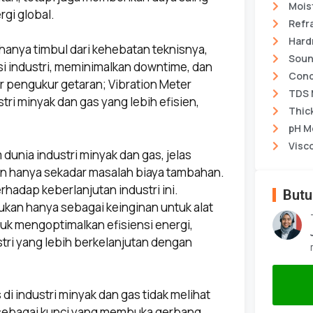
Mois
gi global.
Refr
Hard
hanya timbul dari kehebatan teknisnya,
Soun
si industri, meminimalkan downtime, dan
Cond
ar pengukur getaran; Vibration Meter
TDS 
ri minyak dan gas yang lebih efisien,
Thic
pH M
Visc
dunia industri minyak dan gas, jelas
kan hanya sekadar masalah biaya tambahan.
rhadap keberlanjutan industri ini.
Butu
ukan hanya sebagai keinginan untuk alat
k mengoptimalkan efisiensi energi,
ri yang lebih berkelanjutan dengan
 di industri minyak dan gas tidak melihat
a sebagai kunci yang membuka gerbang