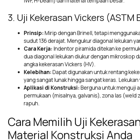
IWF, H-beam) dan material tempaan besar.
3. Uji Kekerasan Vickers (ASTM 
Prinsip:
Mirip dengan Brinell, tetapi menggunak
sudut 136 derajat. Mengukur diagonal lekukan y
Cara Kerja:
Indentor piramida ditekan ke permuk
dua diagonal lekukan diukur dengan mikroskop d
angka kekerasan Vickers (HV).
Kelebihan:
Dapat digunakan untuk rentang kekera
yang sangat lunak hingga sangat keras. Lekukan y
Aplikasi di Konstruksi:
Berguna untuk menguji ar
permukaan (misalnya, galvanis), zona las (weld z
rapuh.
Cara Memilih Uji Kekerasa
Material Konstruksi Anda