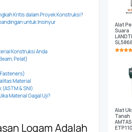
kah Kritis dalam Proyek Konstruksi?
bandingan untuk Insinyur
Alat P
Suara
LANDT
SL586
erial Konstruksi Anda
★★★★
-Beam, Pelat)
)
(Fasteners)
alitas Material
k (ASTM & SNI)
ika Material Gagal Uji?
Alat Uk
Tanah
AMTAS
asan Logam Adalah
ETP11