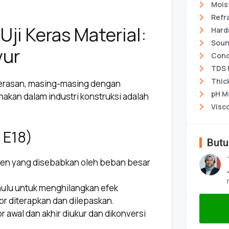
Mois
Refr
i Keras Material:
Hard
Soun
yur
Cond
TDS 
Thic
erasan, masing-masing dengan
pH M
nakan dalam industri konstruksi adalah
Visc
 E18)
Butu
en yang disebabkan oleh beban besar
hulu untuk menghilangkan efek
r diterapkan dan dilepaskan.
 awal dan akhir diukur dan dikonversi