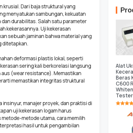
krusial. Dari baja struktural yang
Pro
yang menyatukan sambungan, kekuatan
 dan durabilitas. Salah satu parameter
lah kekerasannya. Uji kekerasan
nkan sebuah jaminan bahwa material yang
g ditetapkan.
han deformasi plastis lokal, seperti
Alat Uk
ekerasan sering kali berkorelasi langsung
Kecer
n aus (wear resistance). Memastikan
Beras
rarti memastikan integritas struktural
C600 R
White
Tester
 insinyur, manajer proyek, dan praktisi di
apan uji kekerasan logam harus
★★★★
as metode-metode utama, cara memilih
nterpretasi hasil untuk pengambilan