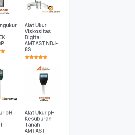
engukur
Alat Ukur
Viskositas
EK
Digital
8P
AMTAST NDJ-
8S
★
★★★★★
ur pH
Alat Ukur pH
Kesuburan
T
Tanah
0
AMTAST