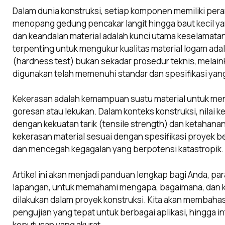
Dalam dunia konstruksi, setiap komponen memiliki peran 
menopang gedung pencakar langit hingga baut kecil 
dan keandalan material adalah kunci utama keselamatan
terpenting untuk mengukur kualitas material logam ada
(hardness test) bukan sekadar prosedur teknis, melai
digunakan telah memenuhi standar dan spesifikasi yan
Kekerasan adalah kemampuan suatu material untuk mena
goresan atau lekukan. Dalam konteks konstruksi, nilai k
dengan kekuatan tarik (tensile strength) dan ketahana
kekerasan material sesuai dengan spesifikasi proyek be
dan mencegah kegagalan yang berpotensi katastropik.
Artikel ini akan menjadi panduan lengkap bagi Anda, para
lapangan, untuk memahami mengapa, bagaimana, dan k
dilakukan dalam proyek konstruksi. Kita akan membah
pengujian yang tepat untuk berbagai aplikasi, hingga i
keputusan yang akurat.