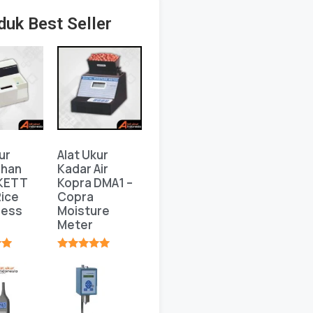
duk Best Seller
ur
Alat Ukur
ahan
Kadar Air
 KETT
Kopra DMA1 –
ice
Copra
ness
Moisture
Meter
★
★★★★★