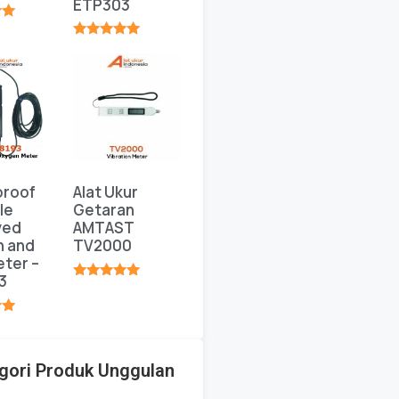
ETP303
★
★★★★★
proof
Alat Ukur
le
Getaran
ved
AMTAST
n and
TV2000
ter –
3
★★★★★
★
gori Produk Unggulan