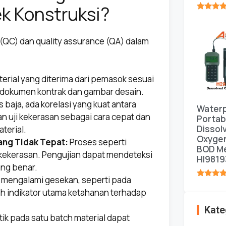
ek Konstruksi?
★★★★
l (QC) dan quality assurance (QA) dalam
rial yang diterima dari pemasok sesuai
m dokumen kontrak dan gambar desain.
 baja, ada korelasi yang kuat antara
Water
an uji kekerasan sebagai cara cepat dan
Portab
Dissol
terial.
Oxyge
ang Tidak Tepat:
Proses seperti
BOD Me
ekerasan. Pengujian dapat mendeteksi
HI9819
ang benar.
mengalami gesekan, seperti pada
★★★★
ah indikator utama ketahanan terhadap
Kate
ik pada satu batch material dapat