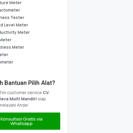
ture Meter
actometer
ness Tester
d Level Meter
uctivity Meter
Meter
kness Meter
eter
ometer
h Bantuan Pilih Alat?
Tim customer service
CV.
Java Multi Mandiri
siap
melayani Anda!
Konsultasi Gratis via
Whatsapp