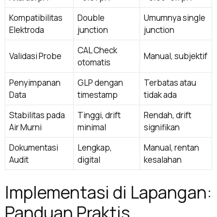
Kompatibilitas
Double
Umumnya single
Elektroda
junction
junction
CAL Check
Validasi Probe
Manual, subjektif
otomatis
Penyimpanan
GLP dengan
Terbatas atau
Data
timestamp
tidak ada
Stabilitas pada
Tinggi, drift
Rendah, drift
Air Murni
minimal
signifikan
Dokumentasi
Lengkap,
Manual, rentan
Audit
digital
kesalahan
Implementasi di Lapangan:
Panduan Praktis