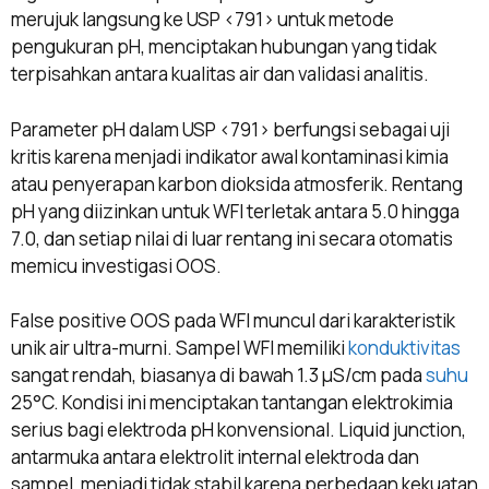
merujuk langsung ke USP <791> untuk metode
pengukuran pH, menciptakan hubungan yang tidak
terpisahkan antara kualitas air dan validasi analitis.
Parameter pH dalam USP <791> berfungsi sebagai uji
kritis karena menjadi indikator awal kontaminasi kimia
atau penyerapan karbon dioksida atmosferik. Rentang
pH yang diizinkan untuk WFI terletak antara 5.0 hingga
7.0, dan setiap nilai di luar rentang ini secara otomatis
memicu investigasi OOS.
False positive OOS pada WFI muncul dari karakteristik
unik air ultra-murni. Sampel WFI memiliki
konduktivitas
sangat rendah, biasanya di bawah 1.3 μS/cm pada
suhu
25°C. Kondisi ini menciptakan tantangan elektrokimia
serius bagi elektroda pH konvensional. Liquid junction,
antarmuka antara elektrolit internal elektroda dan
sampel, menjadi tidak stabil karena perbedaan kekuatan