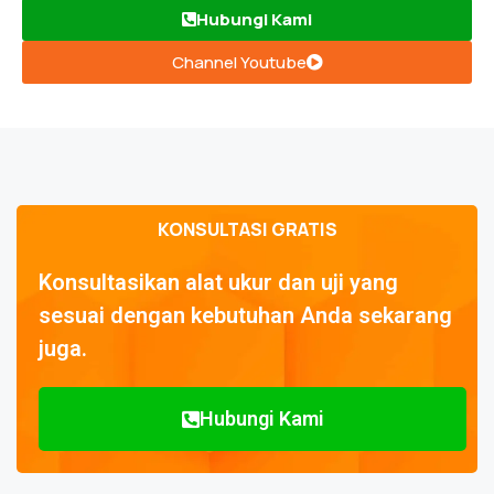
Hubungi Kami
Channel Youtube
KONSULTASI GRATIS
Konsultasikan alat ukur dan uji yang
sesuai dengan kebutuhan Anda sekarang
juga.
Hubungi Kami