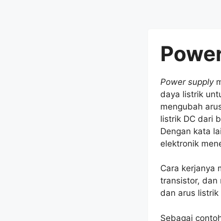
Power
Power supply
m
daya listrik u
mengubah arus l
listrik DC dari
Dengan kata la
elektronik men
Cara kerjanya 
transistor, da
dan arus listr
Sebagai contoh