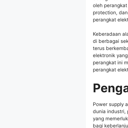
oleh perangkat 
protection, da
perangkat elekt
Keberadaan ala
di berbagai se
terus berkemba
elektronik ya
perangkat ini 
perangkat elek
Penga
Power supply a
dunia industri
yang memerlukan
bagi keberlanj