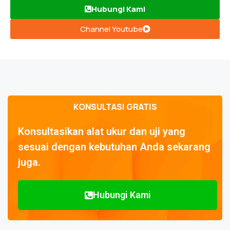
Hubungi Kami
Channel Youtube
KONSULTASI GRATIS
Konsultasikan alat ukur dan uji yang
sesuai dengan kebutuhan Anda sekarang
juga.
Hubungi Kami