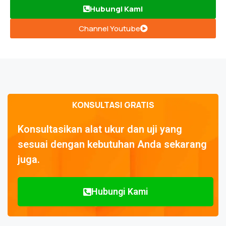
Hubungi Kami
Channel Youtube
KONSULTASI GRATIS
Konsultasikan alat ukur dan uji yang
sesuai dengan kebutuhan Anda sekarang
juga.
Hubungi Kami