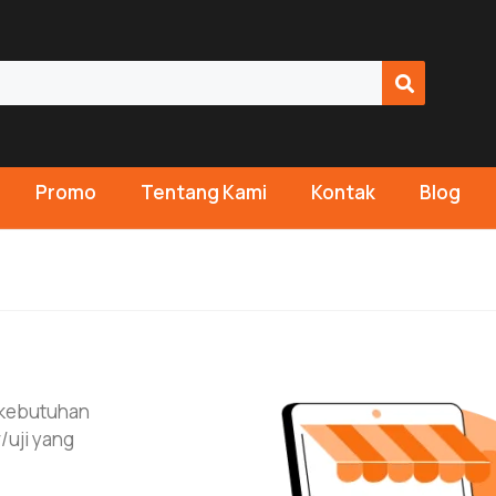
Promo
Tentang Kami
Kontak
Blog
 kebutuhan
/uji yang