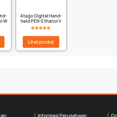
and-
Atago Digital Hand-
ol W
held PEN-Ethanol V
★★★★★
Lihat produk
ran
Informasi Perusahaan
Go