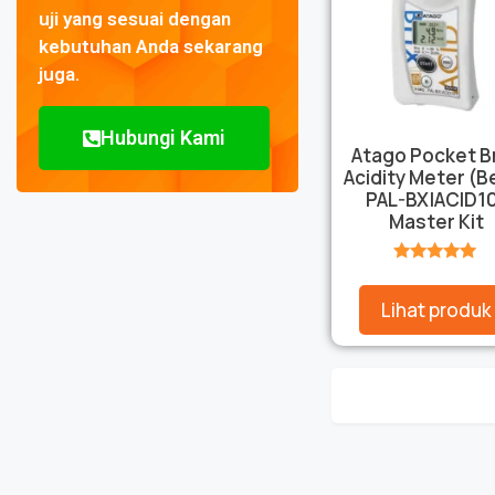
uji yang sesuai dengan
kebutuhan Anda sekarang
juga.
Hubungi Kami
Atago Pocket Br
Acidity Meter (B
PAL-BX|ACID1
Master Kit
★★★★★
Lihat produk