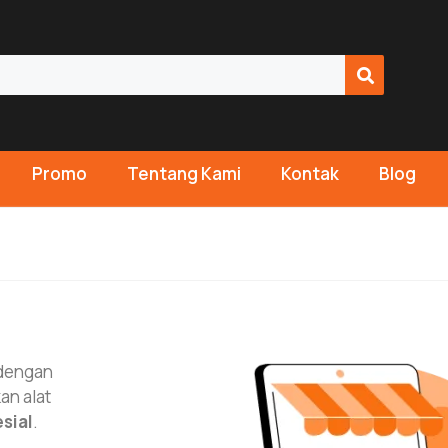
Promo
Tentang Kami
Kontak
Blog
 dengan
n alat
sial
.