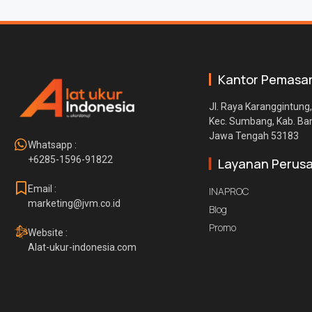
Kantor Pemasa
Jl. Raya Karanggintung,
Kec. Sumbang, Kab. B
Jawa Tengah 53183
Whatsapp :
+6285-1596-91822
Layanan Perus
Email :
INAPROC
marketing@jvm.co.id
Blog
Promo
Website :
Alat-ukur-indonesia.com