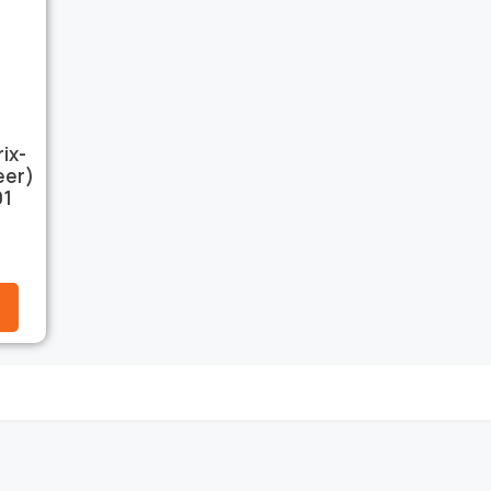
ix-
eer)
01