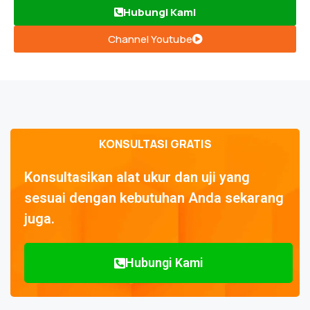
Hubungi Kami
Channel Youtube
KONSULTASI GRATIS
Konsultasikan alat ukur dan uji yang
sesuai dengan kebutuhan Anda sekarang
juga.
Hubungi Kami