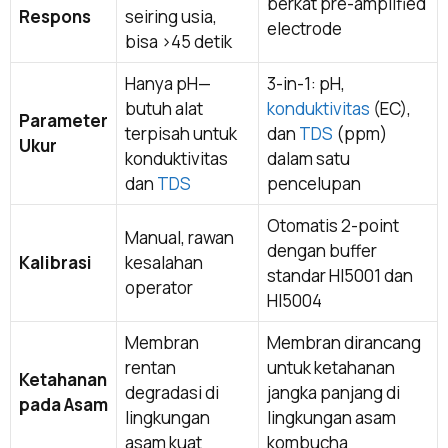
berkat pre-amplified
Respons
seiring usia,
electrode
bisa >45 detik
Hanya pH—
3-in-1: pH,
butuh alat
konduktivitas
(EC),
Parameter
terpisah untuk
dan
TDS
(ppm)
Ukur
konduktivitas
dalam satu
dan
TDS
pencelupan
Otomatis 2-point
Manual, rawan
dengan buffer
Kalibrasi
kesalahan
standar HI5001 dan
operator
HI5004
Membran
Membran dirancang
rentan
untuk ketahanan
Ketahanan
degradasi di
jangka panjang di
pada Asam
lingkungan
lingkungan asam
asam kuat
kombucha