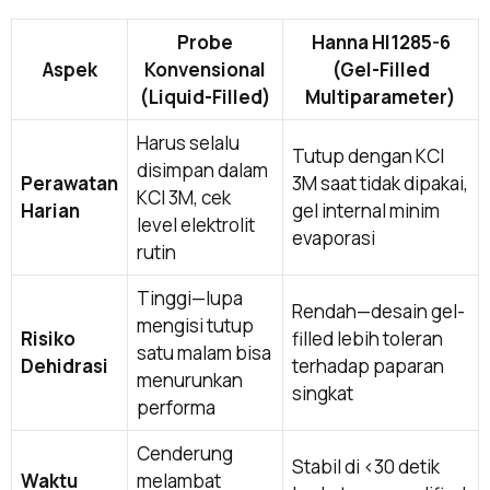
Probe
Hanna HI1285-6
Aspek
Konvensional
(Gel-Filled
(Liquid-Filled)
Multiparameter)
Harus selalu
Tutup dengan KCl
disimpan dalam
Perawatan
3M saat tidak dipakai,
KCl 3M, cek
Harian
gel internal minim
level elektrolit
evaporasi
rutin
Tinggi—lupa
Rendah—desain gel-
mengisi tutup
Risiko
filled lebih toleran
satu malam bisa
Dehidrasi
terhadap paparan
menurunkan
singkat
performa
Cenderung
Stabil di <30 detik
Waktu
melambat