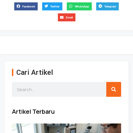
Facebook
Twitter
WhatsApp
Telegram
Email
Cari Artikel
Artikel Terbaru
Pa
Me