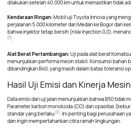
dilakukan setelah 40.000 km untuk memastikan tidak a
Kendaraan Ringan:
Mobil uji Toyota Innova yang me
perjalanan 5.000 kilometer dari Medan ke Bogor dan k
bahwa injektor tetap bersih (nilai injection 0,0), men
[1]
.
Alat Berat Pertambangan:
Uji pada alat berat Komats
menunjukkan performa mesin stabil. Konsumsi bahan b
dibandingkan B40, yang masih dalam batas toleransi o
Hasil Uji Emisi dan Kinerja Mesin
Data emisi dari uji jalan menunjukkan bahwa B50 tidak m
Parameter karbon monoksida (CO) dan opasitas (kebur
[1]
standar yang berlaku
. Ini penting bagi perusahaan 
dan ingin mempertahankan citra ramah lingkungan.