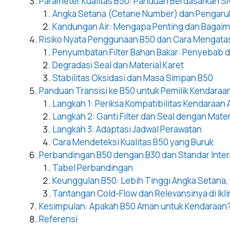
Parameter Kualitas B50: Panduan Berdasarkan SN
Angka Setana (Cetane Number) dan Pengaru
Kandungan Air: Mengapa Penting dan Bagaim
Risiko Nyata Penggunaan B50 dan Cara Mengata
Penyumbatan Filter Bahan Bakar: Penyebab
Degradasi Seal dan Material Karet
Stabilitas Oksidasi dan Masa Simpan B50
Panduan Transisi ke B50 untuk Pemilik Kendaraa
Langkah 1: Periksa Kompatibilitas Kendaraan
Langkah 2: Ganti Filter dan Seal dengan Mate
Langkah 3: Adaptasi Jadwal Perawatan
Cara Mendeteksi Kualitas B50 yang Buruk
Perbandingan B50 dengan B30 dan Standar Inter
Tabel Perbandingan
Keunggulan B50: Lebih Tinggi Angka Setana,
Tantangan Cold-Flow dan Relevansinya di Ikl
Kesimpulan: Apakah B50 Aman untuk Kendaraan
Referensi