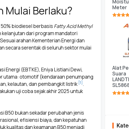
Moistu
 Mulai Berlaku?
Meter
★★★★
i 50% biodiesel berbasis
Fatty Acid Methyl
n kelanjutan dari program mandatori
0. Sesuai arahan Kementerian Energi dan
 secara serentak di seluruh sektor mulai
Alat P
i Energi (EBTKE), Eniya Listiani Dewi,
Suara
or utama: otomotif (kendaraan penumpang
LANDT
[1]
n, kelautan, dan pembangkit listrik
.
SL586
kukan uji coba sejak akhir 2025 untuk
★★★★
tasi B50 bukan sekadar perubahan jenis
sional, efisiensi biaya, dan kepatuhan
Kate
luk kualitas dan keamanan B50 menjadi