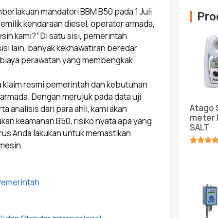
erlakuan mandatori BBM B50 pada 1 Juli
Pro
emilik kendaraan diesel, operator armada,
in kami?” Di satu sisi, pemerintah
isi lain, banyak kekhawatiran beredar
an biaya perawatan yang membengkak.
ra klaim resmi pemerintah dan kebutuhan
 armada. Dengan merujuk pada data uji
Atago 
a analisis dari para ahli, kami akan
meter 
an keamanan B50, risiko nyata apa yang
SALT
arus Anda lakukan untuk memastikan
mesin.
★★★★
 Pemerintah