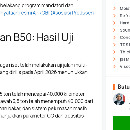
r belakang program mandatori dan
Mois
nyataan resmi APROBI (Asosiasi Produsen
Refr
Hard
Soun
n B50: Hasil Uji
Cond
TDS 
Thic
pH M
 riset telah melakukan uji jalan multi-
Visc
ang dirilis pada April 2026 menunjukkan
Butu
,5 ton telah mencapai 40.000 kilometer
 bawah 3,5 ton telah menempuh 40.000 dari
bahan bakar, dan sistem pelumasan masih
menunjukkan parameter CO dan opasitas