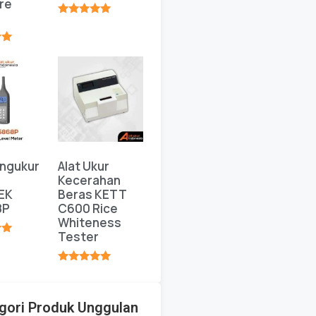
re
★★★★★
★
engukur
Alat Ukur
Kecerahan
EK
Beras KETT
8P
C600 Rice
Whiteness
Tester
★
★★★★★
gori Produk Unggulan