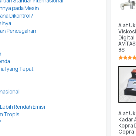
I dan Standar Internasional
hnya pada Mesin
ana Dikontrol?
sinya
Alat Uk
 dan Pencegahan
Viskos
Digital
AMTAS
8S
n
 Anda
★★★★
rial yang Tepat
nasional
 Lebih Rendah Emisi
Alat Uk
im Tropis
Kadar A
?
Kopra 
Copra