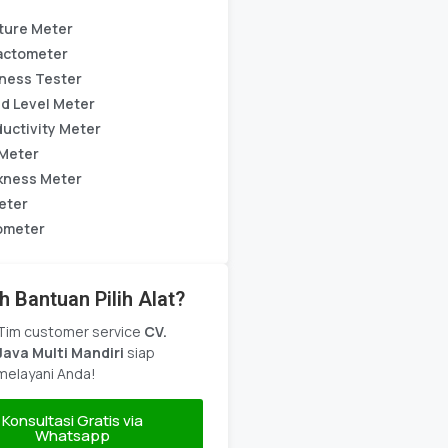
ture Meter
actometer
ness Tester
d Level Meter
uctivity Meter
Meter
kness Meter
eter
ometer
h Bantuan Pilih Alat?
Tim customer service
CV.
Java Multi Mandiri
siap
melayani Anda!
Konsultasi Gratis via
Whatsapp