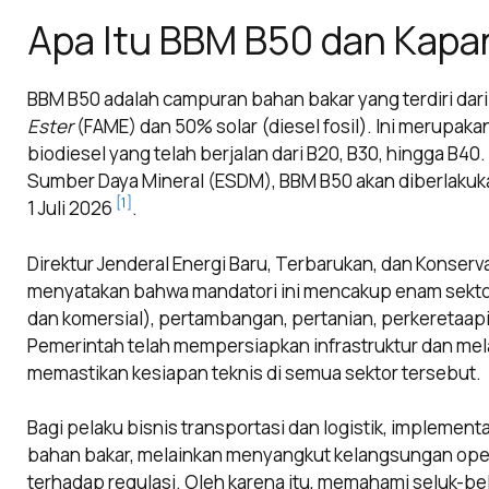
Apa Itu BBM B50 dan Kapan
BBM B50 adalah campuran bahan bakar yang terdiri dar
Ester
(FAME) dan 50% solar (diesel fosil). Ini merupaka
biodiesel yang telah berjalan dari B20, B30, hingga B4
Sumber Daya Mineral (ESDM), BBM B50 akan diberlakukan
[1]
1 Juli 2026
.
Direktur Jenderal Energi Baru, Terbarukan, dan Konservas
menyatakan bahwa mandatori ini mencakup enam sekt
dan komersial), pertambangan, pertanian, perkeretaapia
Pemerintah telah mempersiapkan infrastruktur dan mela
memastikan kesiapan teknis di semua sektor tersebut.
Bagi pelaku bisnis transportasi dan logistik, implemen
bahan bakar, melainkan menyangkut kelangsungan opera
terhadap regulasi. Oleh karena itu, memahami seluk-be