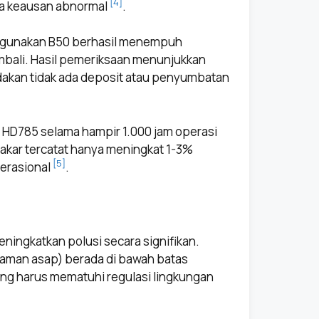
[4]
da keausan abnormal
.
nggunakan B50 berhasil menempuh
embali. Hasil pemeriksaan menunjukkan
andakan tidak ada deposit atau penyumbatan
u HD785 selama hampir 1.000 jam operasi
akar tercatat hanya meningkat 1-3%
[5]
perasional
.
eningkatkan polusi secara signifikan.
aman asap) berada di bawah batas
yang harus mematuhi regulasi lingkungan