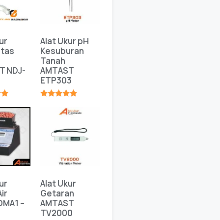
ur
Alat Ukur pH
itas
Kesuburan
Tanah
T NDJ-
AMTAST
ETP303
★
★★★★★
ur
Alat Ukur
ir
Getaran
DMA1 –
AMTAST
TV2000